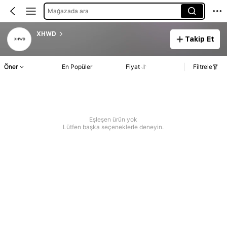
Mağazada ara
XHWD
Takip Et
Öner
En Popüler
Fiyat
Filtrele
Eşleşen ürün yok
Lütfen başka seçeneklerle deneyin.