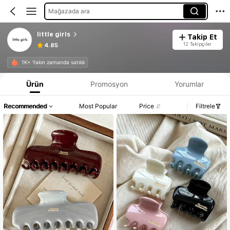
Mağazada ara
little girls
Takip Et
12 Takipçiler
4.85
1K+ Yakın zamanda satıldı
Ürün
Promosyon
Yorumlar
Recommended
Most Popular
Price
Filtrele