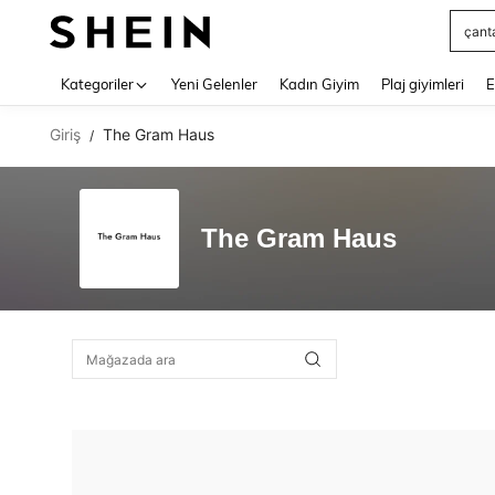
çant
Use up 
Kategoriler
Yeni Gelenler
Kadın Giyim
Plaj giyimleri
E
Giriş
The Gram Haus
/
The Gram Haus