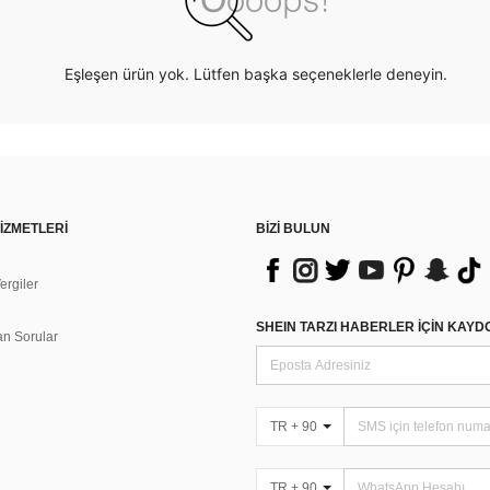
Eşleşen ürün yok. Lütfen başka seçeneklerle deneyin.
İZMETLERİ
BİZİ BULUN
rgiler
n
SHEIN TARZI HABERLER IÇIN KAY
an Sorular
TR + 90
TR + 90