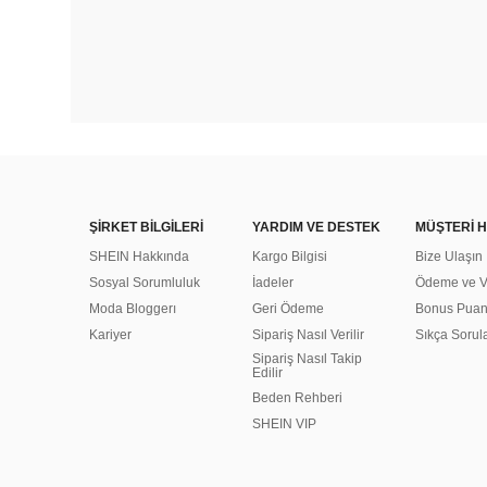
ŞİRKET BİLGİLERİ
YARDIM VE DESTEK
MÜŞTERİ H
SHEIN Hakkında
Kargo Bilgisi
Bize Ulaşın
Sosyal Sorumluluk
İadeler
Ödeme ve Ve
Moda Bloggerı
Geri Ödeme
Bonus Pua
Kariyer
Sipariş Nasıl Verilir
Sıkça Sorul
Sipariş Nasıl Takip
Edilir
Beden Rehberi
SHEIN VIP