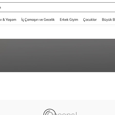
a
and down arrow keys to navigate search Son arama and Keşif Arama. Press Enter
v & Yaşam
İç Çamaşırı ve Gecelik
Erkek Giyim
Çocuklar
Büyük 