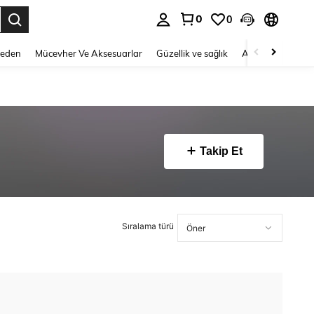
0
0
 to select.
Beden
Mücevher Ve Aksesuarlar
Güzellik ve sağlık
Ayakkabı
Ev T
Takip Et
Sıralama türü