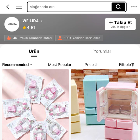
Mağazada ara
WEILIDA
Takip Et
214 Takipçiler
4.91
4K+ Yakın zamanda satıldı
100+ Yeniden satın alma
Ürün
Yorumlar
Recommended
Most Popular
Price
Filtrele