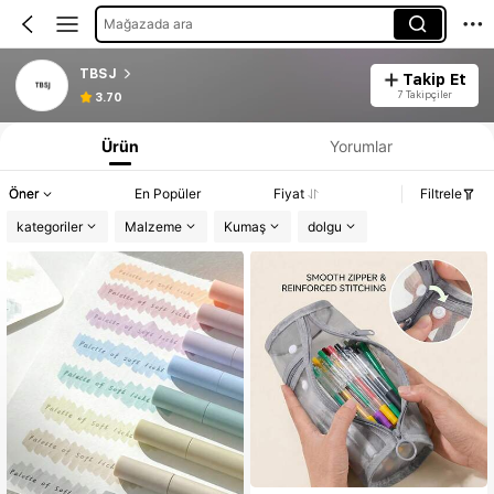
Mağazada ara
TBSJ
Takip Et
7 Takipçiler
3.70
Ürün
Yorumlar
Öner
En Popüler
Fiyat
Filtrele
kategoriler
Malzeme
Kumaş
dolgu