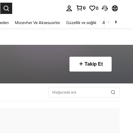
0
0
 to select.
Beden
Mücevher Ve Aksesuarlar
Güzellik ve sağlık
Ayakkabı
Ev T
Takip Et