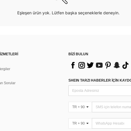
Eşleşen ürün yok. Lütfen başka seçeneklerle deneyin.
İZMETLERİ
BİZİ BULUN
rgiler
n
SHEIN TARZI HABERLER IÇIN KAY
an Sorular
TR + 90
TR + 90