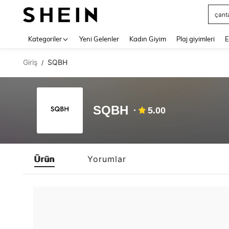
çant
Use up 
Kategoriler
Yeni Gelenler
Kadın Giyim
Plaj giyimleri
E
Giriş
SQBH
/
SQBH
5.00
Ürün
Yorumlar