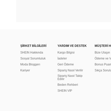
ŞİRKET BİLGİLERİ
YARDIM VE DESTEK
MÜŞTERİ H
SHEIN Hakkında
Kargo Bilgisi
Bize Ulaşın
Sosyal Sorumluluk
İadeler
Ödeme ve Ve
Moda Bloggerı
Geri Ödeme
Bonus Pua
Kariyer
Sipariş Nasıl Verilir
Sıkça Sorul
Sipariş Nasıl Takip
Edilir
Beden Rehberi
SHEIN VIP