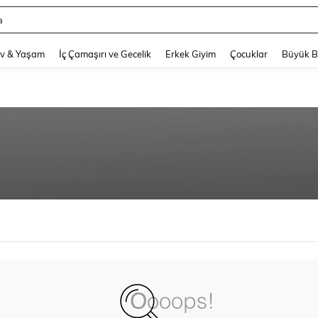
a
and down arrow keys to navigate search Son arama and Keşif Arama. Press Enter
v & Yaşam
İç Çamaşırı ve Gecelik
Erkek Giyim
Çocuklar
Büyük 