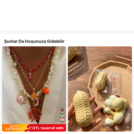
Şunlar Da Hoşunuza Gidebilir
7,13TL tasarruf edin