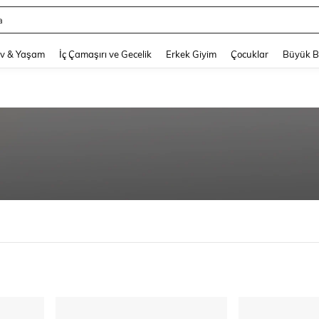
a
and down arrow keys to navigate search Son arama and Keşif Arama. Press Enter
v & Yaşam
İç Çamaşırı ve Gecelik
Erkek Giyim
Çocuklar
Büyük 