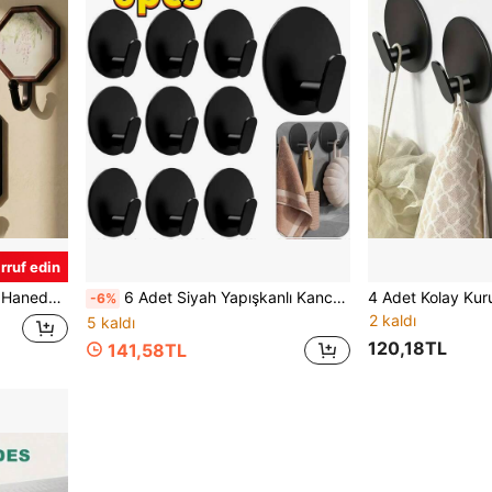
rruf edin
İçin, Cadılar Bayramı, Noel, Şükran Günü, Yer Tasarrufu Sağlayan
6 Adet Siyah Yapışkanlı Kanca, Banyo İçin Uygun, Delme Gerektirmez, Kıyafet Asılabilir, Tekli Kanca Tasarımı, Duş İçin Uygun - Kolay Kurulum, Cam Tezgah Havluları, Bornozlar ve Deniz Yosunu Paspaslar, Banyo Havluları, Duş Kıyafetleri, Bezler, Paltolar, Şapkalar, Mutfak, Yemek Odası, Kıyafet Askısı ve Anahtar Kancaları İçin Mükemmel Uyum
-6%
2 kaldı
5 kaldı
120,18TL
141,58TL