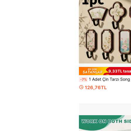
9,33TL tasa
1 Adet Çin Tarzı Song Hanedanı Ahşap Renkli Duvar Kancası, Delme Gerektirmeyen Montaj, Giriş Alanı İçin Uygun, Kıyafet, Havlu, Temizlik Bezi, Ceket, Şapka Asmak İçin Yapışkanlı Kanca, Mutfak ve Yemek Odası 
-7%
126,76TL