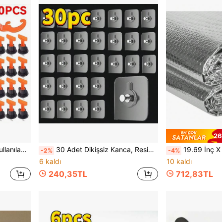
26
e Duvar Karo Tesviye Aletleri Olarak Uygundur
30 Adet Dikişsiz Kanca, Resim Çerçeveleri ve Tablolar İçin Uygun, Güçlü Görünmez Yapışkanlı Kancalar, Düğün Fotoğrafları İçin Uygun, Duvar Montajı, Delme Gerektirmeyen Dikişsiz Resim Çerçevesi Etiketleri, Dikişsiz Kancalar, Kıyafet, Havlu, Anahtar ve Diğer Çeşitli Eşyaları Asmak İçin Uygun, Duvar Dekorasyon Kancaları, Kendinden Yapışkanlı Vida Etiketi Yamaları, Resim Kancaları, Yüksek Görünürlük Tasarımı, Yer Tasarrufu Sağlayan, Hızlı Kurulum, Dayanıklı Şeffaf Plastik Malzemeden Üretilmiş, Güçlü Taşıma Kapasitesi, Delme Gerektirmeden Kolayca Taşınabilir, Pürüzsüz ve Temiz Yüzey, Paslanmaya Dayanıklı ve Dayanıklı, Modern Ev İçin İdeal Hediye
19.69 İnç X 196.85 İnç Premium Çift Katmanlı Yansıtıcı Balon Yalıtım Levhası - Alev Geciktirici, Yaz 
-2%
-4%
6 kaldı
10 kaldı
240,35TL
712,83TL