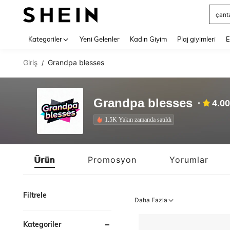
çant
Use up 
Kategoriler
Yeni Gelenler
Kadın Giyim
Plaj giyimleri
E
Giriş
Grandpa blesses
/
Grandpa blesses
4.00
1.5K Yakın zamanda satıldı
Ürün
Promosyon
Yorumlar
Filtrele
Daha Fazla
Kategoriler