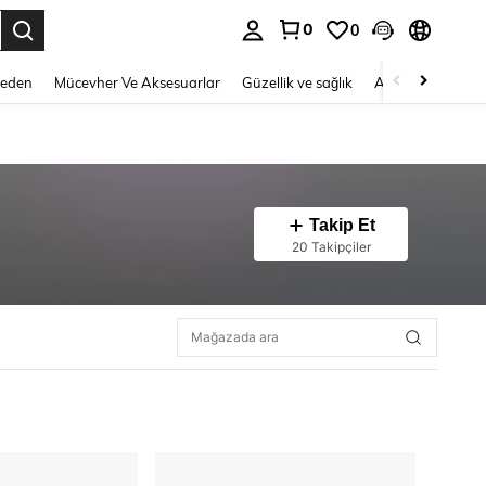
0
0
 to select.
Beden
Mücevher Ve Aksesuarlar
Güzellik ve sağlık
Ayakkabı
Ev T
Takip Et
20 Takipçiler