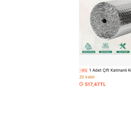
1 Adet Çift Katmanlı Köpük ve Alüminyum Folyo Isı Yalıtımı, Radyasyon Isı Yansıtma, Enerji Verimliliğini Artırır, Kışın Sıcak Tutma ve Yazın Serinletme - Kapılar, Pencereler, Arabalar, Tavan Arası, Çatı İçin Kolay Kurulum, Isıya Dayanıklı Ped, Kapı Yalıtımı, Pencere Yalıtımı, Yansıtıcı Yüzey, Dayanıklı Yalıtım, Isıya Dayanıklı Malzeme, Hava Koşullarına Dayanıklı Ma
-5%
20 kaldı
517,47TL