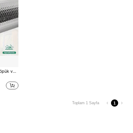
lzeme, Yalıtım Şeridi, Araç Sahipleri, Ev Yalıtımı, Duvar Yalıtımı, Yalıtım Levhası, Köpük Levha, Esnek Yalıtım
1
Toplam 1 Sayfa