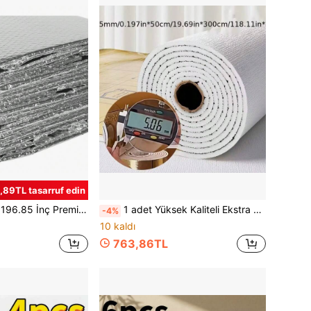
,89TL tasarruf edin
Sıcaklığı Yalıtımı, Pencere Yalıtımı, Karavan Pencere Yalıtımı, Isı Yansıtıcı, Kolay Kurulum, Dayanıklı, Hava Koşullarına Dayanıklı Yalıtım Çözümü
1 adet Yüksek Kaliteli Ekstra Kalın Isı Yalıtımlı ve Darbeye Dayanıklı Duvar Etiketi, 5 mm Kalınlığında - Ekstra Kalın İç Mekan Isı Yalıtımlı ve Soğuğa Dayanıklı Duvar Etiketi, İç Mekan Duvar Isı Yalıtım Levhası, Ses Yalıtımlı ve Darbeye Dayanıklı Duvar Kağıdı, Kendinden Yapışkanlı Nem Geçirmez Duvar Etiketi
-4%
10 kaldı
763,86TL