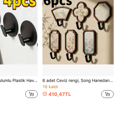
4 Adet Kolay Kurulumlu Plastik Havlu Askısı - Çok Fonksiyonlu Yapışkanlı Duvar Askısı, Su Geçirmez ve Dayanıklı, Güçlü Vakum, Havlu, Kıyafet ve Banyo Süngeri Asmak İçin Uygun - Oturma Odası, Mutfak ve Banyo İçin İdeal - Şık Siyah Tasarım, Dekoratif Stil, Çanta Aksesuarları, Banyo Aksesuarları, Ev Dekoru, Duvar Dekoru
6 adet Ceviz rengi, Song Hanedanı Çin estetik tarzı, Dikişsiz delme gerektirmeyen kurulum, Giriş için uygun, Giysi, duş malzemeleri, havlu, temizlik bezleri, palto, şapka asmak için ağır hizmet tipi yapışkanlı kancalar, Mutfak ve Yemek Odası, Cadılar Bayramı, Noel, Şükran Günü için uygun. Ev ve Mutfak Malzemeleri, Saklama Kancaları, Yapışkanlı Kancalar, Giysi Kancaları
16 kaldı
410,47TL