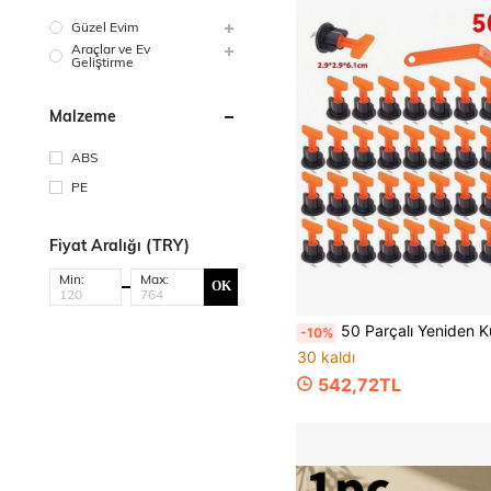
Güzel Evim
Araçlar ve Ev
Geliştirme
Malzeme
ABS
PE
Fiyat Aralığı (TRY)
Min:
Max:
OK
50 Parçalı Yeniden Kullanılabilir Karo Tesviye Sistemi Seti, 1 Adet Plastik Karo Tesviye Pensesi İçerir, Karo Döşeme İçin Kullanışlıdır, Zemin v
-10%
30 kaldı
542,72TL