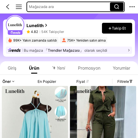
Mağazada ara
Lunelith
Takip Et
4.82
54K Takipçiler
99K+ Yakın zamanda satıldı
75K+ Yeniden satın alma
Bu mağaza
「Trendler Mağazası」
olarak seçildi
Giriş
Ürün
Yeni
Promosyon
Yorumlar
Öner
En Popüler
Fiyat
Filtrele