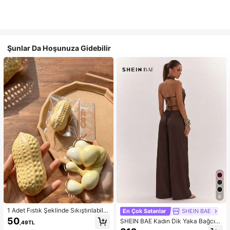
Şunlar Da Hoşunuza Gidebilir
6
1 Adet Fıstık Şeklinde Sıkıştırılabilir
En Çok Satanlar
SHEIN BAE
Stres Oyuncağı, Ofis Rahatlaması v
50
SHEIN BAE Kadın Dik Yaka Bağcıklı
,49TL
e Parti Etkileşimi İçin Uygun, Doğu
Günlük Düz Renk Moda Takımı, Ra