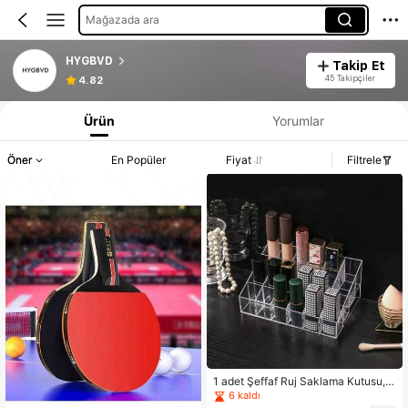
Mağazada ara
HYGBVD
Takip Et
45 Takipçiler
4.82
Ürün
Yorumlar
Öner
En Popüler
Fiyat
Filtrele
1 adet Şeffaf Ruj Saklama Kutusu, A
krilik Ruj Tutucu. Makyaj Malzemel
6 kaldı
eri, Oje Teşhir Kutusu, Masaüstü Dü