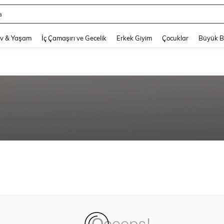
a
and down arrow keys to navigate search Son arama and Keşif Arama. Press Enter
v & Yaşam
İç Çamaşırı ve Gecelik
Erkek Giyim
Çocuklar
Büyük 