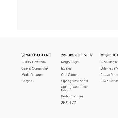
ŞİRKET BİLGİLERİ
YARDIM VE DESTEK
MÜŞTERİ H
SHEIN Hakkında
Kargo Bilgisi
Bize Ulaşın
Sosyal Sorumluluk
İadeler
Ödeme ve Ve
Moda Bloggerı
Geri Ödeme
Bonus Pua
Kariyer
Sipariş Nasıl Verilir
Sıkça Sorul
Sipariş Nasıl Takip
Edilir
Beden Rehberi
SHEIN VIP