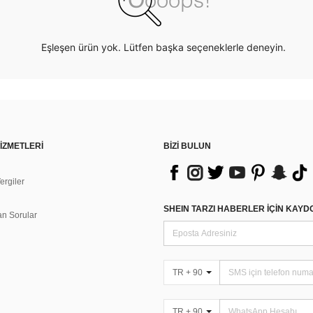
Eşleşen ürün yok. Lütfen başka seçeneklerle deneyin.
İZMETLERİ
BİZİ BULUN
rgiler
n
SHEIN TARZI HABERLER IÇIN KAY
an Sorular
TR + 90
TR + 90