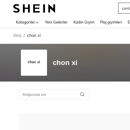
çant
Use up 
Kategoriler
Yeni Gelenler
Kadın Giyim
Plaj giyimleri
E
Giriş
chon xi
/
chon xi