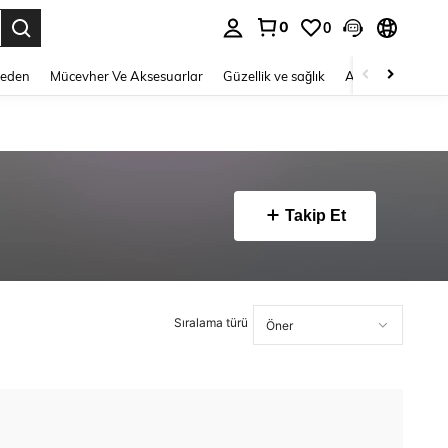
0
0
 to select.
Beden
Mücevher Ve Aksesuarlar
Güzellik ve sağlık
Ayakkabı
Ev T
Takip Et
Sıralama türü