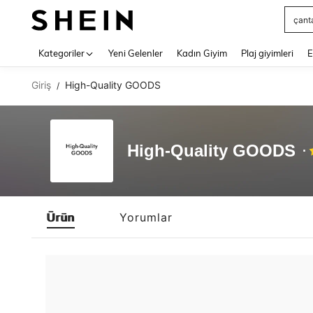
çant
Use up 
Kategoriler
Yeni Gelenler
Kadın Giyim
Plaj giyimleri
E
Giriş
High-Quality GOODS
/
High-Quality GOODS
Ürün
Yorumlar