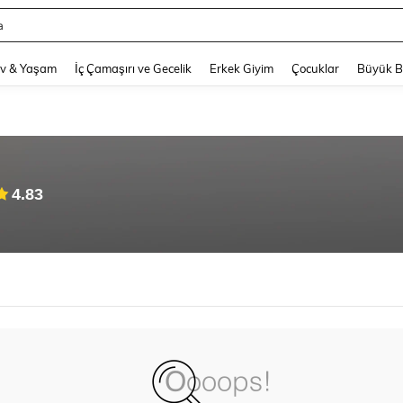
a
and down arrow keys to navigate search Son arama and Keşif Arama. Press Enter
v & Yaşam
İç Çamaşırı ve Gecelik
Erkek Giyim
Çocuklar
Büyük 
4.83