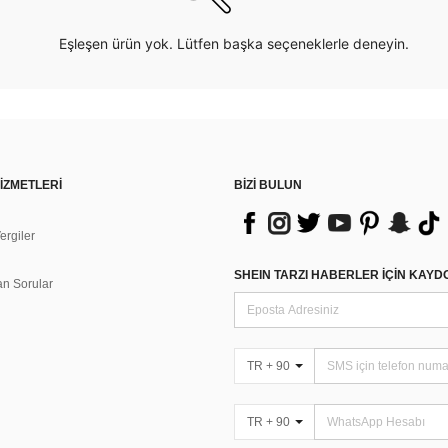
Eşleşen ürün yok. Lütfen başka seçeneklerle deneyin.
İZMETLERİ
BİZİ BULUN
rgiler
n
SHEIN TARZI HABERLER IÇIN KAY
an Sorular
TR + 90
TR + 90