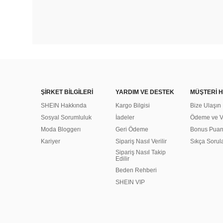
ŞİRKET BİLGİLERİ
YARDIM VE DESTEK
MÜŞTERİ H
SHEIN Hakkında
Kargo Bilgisi
Bize Ulaşın
Sosyal Sorumluluk
İadeler
Ödeme ve Ve
Moda Bloggerı
Geri Ödeme
Bonus Pua
Kariyer
Sipariş Nasıl Verilir
Sıkça Sorul
Sipariş Nasıl Takip
Edilir
Beden Rehberi
SHEIN VIP