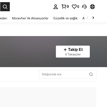
0
0
 to select.
Beden
Mücevher Ve Aksesuarlar
Güzellik ve sağlık
Ayakkabı
Ev T
Takip Et
6 Takipçiler