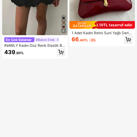
1,10TL tasarruf edin
6
1 Adet Kadın Retro Suni Yağlı Deri O
muz ve Çapraz Askılı Çanta, Rande
66
En Çok Satanlar
#Balon Etek
,40TL
-2%
vular, Geziler, Partiler ve Ziyafetler İ
INAWLY Kadın Düz Renk Elastik Bel
çin Uygun, Estetik
Pileli Kısa, Siyah Etek
439
,55TL