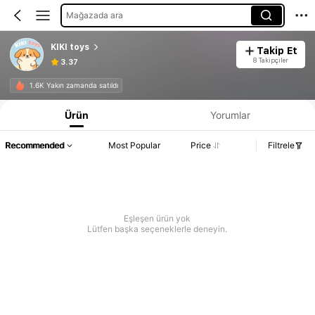
Mağazada ara
KIKI toys
Takip Et
8 Takipçiler
3.37
1.6K Yakın zamanda satıldı
Ürün
Yorumlar
Recommended
Most Popular
Price
Filtrele
Eşleşen ürün yok
Lütfen başka seçeneklerle deneyin.