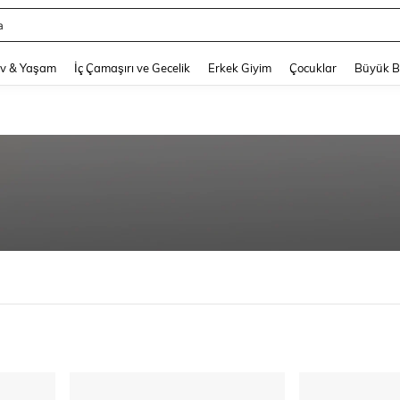
a
and down arrow keys to navigate search Son arama and Keşif Arama. Press Enter
v & Yaşam
İç Çamaşırı ve Gecelik
Erkek Giyim
Çocuklar
Büyük 