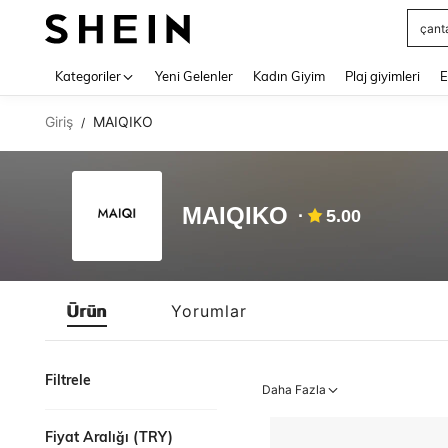
çant
Use up 
Kategoriler
Yeni Gelenler
Kadın Giyim
Plaj giyimleri
E
Giriş
MAIQIKO
/
MAIQIKO
5.00
Ürün
Yorumlar
Filtrele
Daha Fazla
Fiyat Aralığı (TRY)