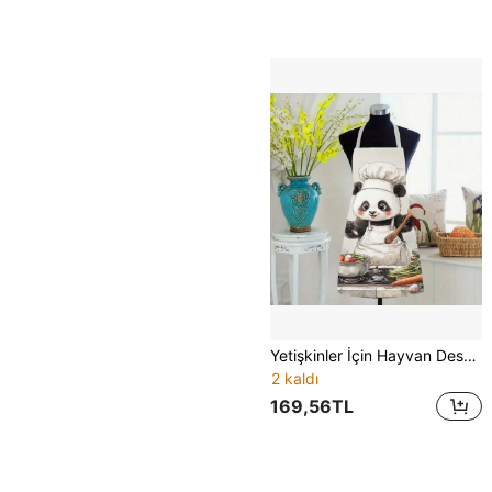
Yetişkinler İçin Hayvan Desenli Mutfak Önlüğü, Ev Mutfağı
2 kaldı
169,56TL