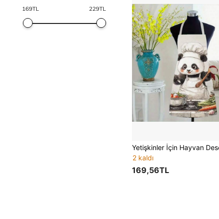
169
TL
229
TL
2 kaldı
169,56TL