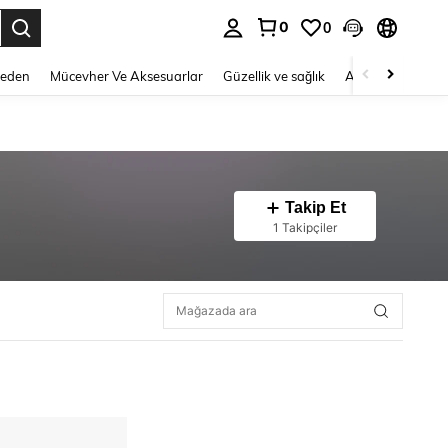
0
0
 to select.
Beden
Mücevher Ve Aksesuarlar
Güzellik ve sağlık
Ayakkabı
Ev T
Takip Et
1 Takipçiler