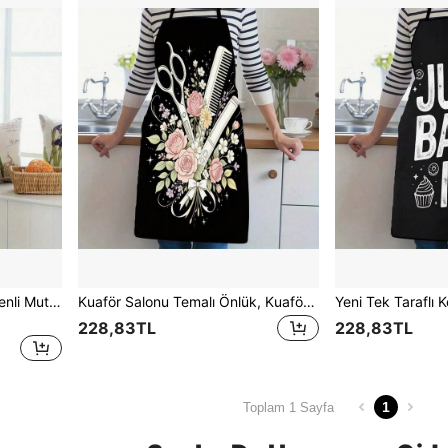
Yetişkinler İçin Hayvan Desenli Mutfak Önlüğü, Ev Mutfağı
Kuaför Salonu Temalı Önlük, Kuaförler, Berberler ve Güzellik Okulları İçin Uygun - Saç Şekillendirme ve Bakım Araçları Desenleri ile Süslemeli. Kuaför Çalışma Önlüğü - Unisex
228,83TL
228,83TL
1
Toplam 1 Sayfa