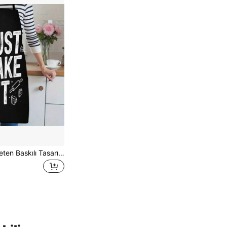
Yeni Tek Taraflı Keten Baskılı Tasarım - Hem Erkekler Hem Kadınlar İçin Uygun, Fırıncılık Meraklıları İçin İdeal Seçim! Kahve Yapımı, Mutfak Pişirme, Kek Pişirme, Dış Mekan Hasadı ve Daha Fazlası İçin Mükemmel.