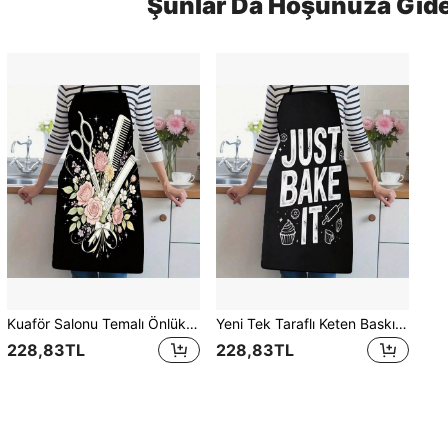
Şunlar Da Hoşunuza Gide
Kuaför Salonu Temalı Önlük, Kuaförler, Berberler ve Güzellik Okulları İçin Uygun - Saç Şekillendirme ve Bakım Araçları Desenleri ile Süslemeli. Kuaför Çalışma Önlüğü - Unisex
Yeni Tek Taraflı Keten Baskılı Tasarım - Hem Erkekler Hem Kadınlar İçin Uygun, Fırıncılık Meraklıları İçin İdeal Seçim! Kahve Yapımı, Mutfak Pişirme, Kek Pişirme, Dış Mekan Hasadı ve Daha Fazlası İçin Mükemmel.
228,83TL
228,83TL