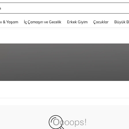
a
and down arrow keys to navigate search Son arama and Keşif Arama. Press Enter
v & Yaşam
İç Çamaşırı ve Gecelik
Erkek Giyim
Çocuklar
Büyük 