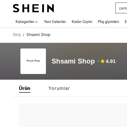
çant
Use up 
Kategoriler
Yeni Gelenler
Kadın Giyim
Plaj giyimleri
E
Giriş
Shsami Shop
/
Shsami Shop
4.91
Ürün
Yorumlar