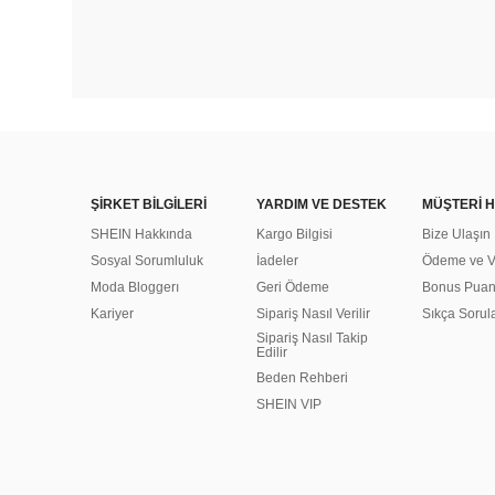
ŞİRKET BİLGİLERİ
YARDIM VE DESTEK
MÜŞTERİ H
SHEIN Hakkında
Kargo Bilgisi
Bize Ulaşın
Sosyal Sorumluluk
İadeler
Ödeme ve Ve
Moda Bloggerı
Geri Ödeme
Bonus Pua
Kariyer
Sipariş Nasıl Verilir
Sıkça Sorul
Sipariş Nasıl Takip
Edilir
Beden Rehberi
SHEIN VIP