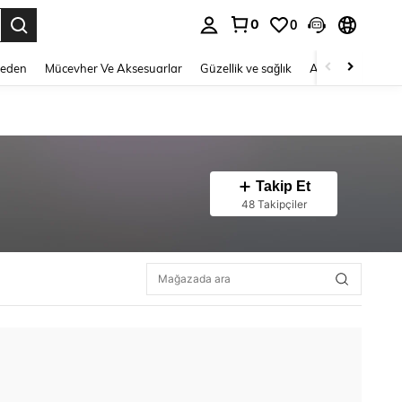
0
0
 to select.
Beden
Mücevher Ve Aksesuarlar
Güzellik ve sağlık
Ayakkabı
Ev T
Takip Et
48 Takipçiler