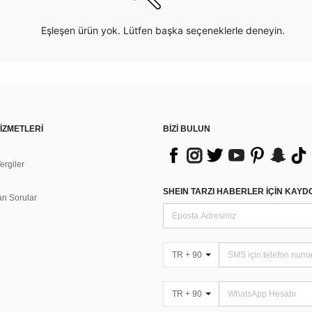
Eşleşen ürün yok. Lütfen başka seçeneklerle deneyin.
İZMETLERİ
BİZİ BULUN
rgiler
n
SHEIN TARZI HABERLER IÇIN KAY
an Sorular
TR + 90
TR + 90