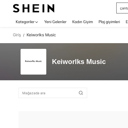
çant
Use up 
Kategoriler
Yeni Gelenler
Kadın Giyim
Plaj giyimleri
E
Giriş
Keiworlks Music
/
Keiworlks Music