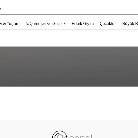
a
and down arrow keys to navigate search Son arama and Keşif Arama. Press Enter
v & Yaşam
İç Çamaşırı ve Gecelik
Erkek Giyim
Çocuklar
Büyük 