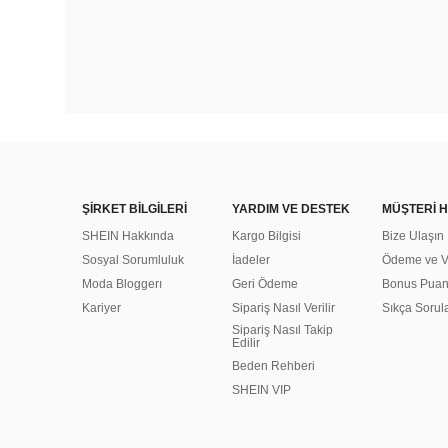
ŞİRKET BİLGİLERİ
YARDIM VE DESTEK
MÜŞTERİ H
SHEIN Hakkında
Kargo Bilgisi
Bize Ulaşın
Sosyal Sorumluluk
İadeler
Ödeme ve Ve
Moda Bloggerı
Geri Ödeme
Bonus Pua
Kariyer
Sipariş Nasıl Verilir
Sıkça Sorul
Sipariş Nasıl Takip
Edilir
Beden Rehberi
SHEIN VIP