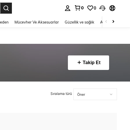
0
0
 to select.
Beden
Mücevher Ve Aksesuarlar
Güzellik ve sağlık
Ayakkabı
Ev T
Takip Et
Sıralama türü