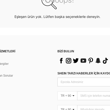
Eşleşen ürün yok. Lütfen başka seçeneklerle deneyin.
İZMETLERİ
BİZİ BULUN
rgiler
n
SHEIN TARZI HABERLER IÇIN KAY
an Sorular
TR + 90
TR + 90