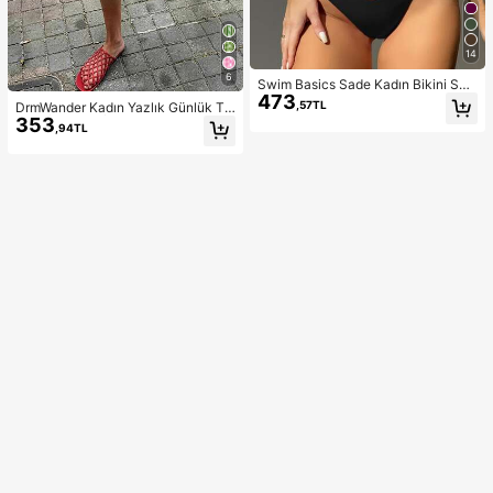
14
6
Swim Basics Sade Kadın Bikini Setl
473
eri
,57TL
DrmWander Kadın Yazlık Günlük Ta
353
til ve İşe Gidiş İçin Çiçekli Ekose Ba
,94TL
skılı Fırfırlı Etek Uçlu Bol Şort