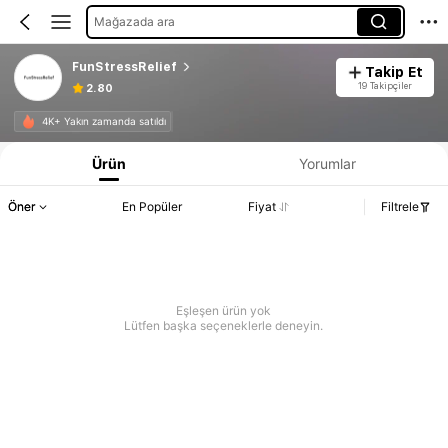
Mağazada ara
FunStressRelief
Takip Et
19 Takipçiler
2.80
4K+ Yakın zamanda satıldı
Ürün
Yorumlar
Öner
En Popüler
Fiyat
Filtrele
Eşleşen ürün yok
Lütfen başka seçeneklerle deneyin.