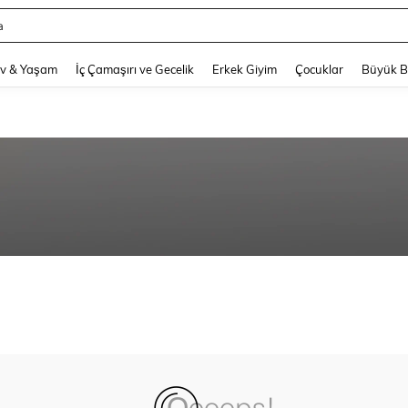
a
and down arrow keys to navigate search Son arama and Keşif Arama. Press Enter
v & Yaşam
İç Çamaşırı ve Gecelik
Erkek Giyim
Çocuklar
Büyük 