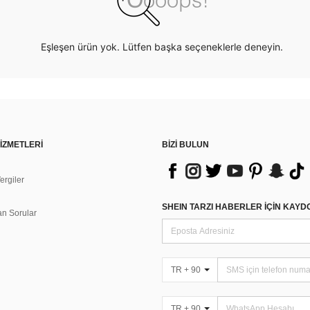
Eşleşen ürün yok. Lütfen başka seçeneklerle deneyin.
İZMETLERİ
BİZİ BULUN
rgiler
n
SHEIN TARZI HABERLER IÇIN KAY
an Sorular
TR + 90
TR + 90