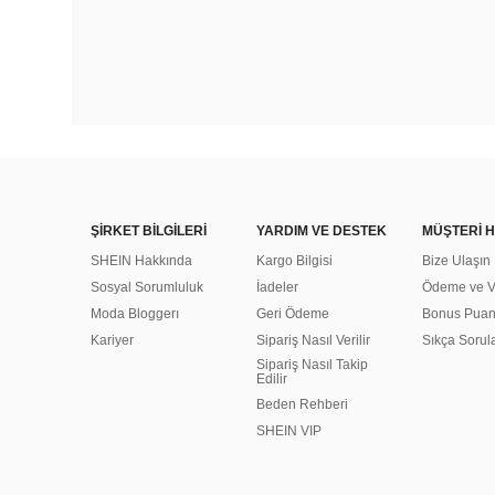
ŞİRKET BİLGİLERİ
YARDIM VE DESTEK
MÜŞTERİ H
SHEIN Hakkında
Kargo Bilgisi
Bize Ulaşın
Sosyal Sorumluluk
İadeler
Ödeme ve Ve
Moda Bloggerı
Geri Ödeme
Bonus Pua
Kariyer
Sipariş Nasıl Verilir
Sıkça Sorul
Sipariş Nasıl Takip
Edilir
Beden Rehberi
SHEIN VIP