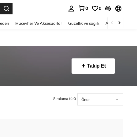
0
0
 to select.
Beden
Mücevher Ve Aksesuarlar
Güzellik ve sağlık
Ayakkabı
Ev T
Takip Et
Sıralama türü