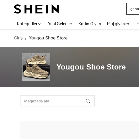
çant
Use up 
Kategoriler
Yeni Gelenler
Kadın Giyim
Plaj giyimleri
E
Giriş
Yougou Shoe Store
/
Yougou Shoe Store