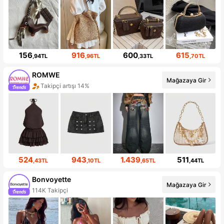
156
916
600
615
,94TL
,96TL
,33TL
,70TL
ROMWE
Mağazaya Gir
Takipçi artışı 14%
524
943
1.439
511
,43TL
,10TL
,65TL
,44TL
Bonvoyette
Mağazaya Gir
114K Takipçi