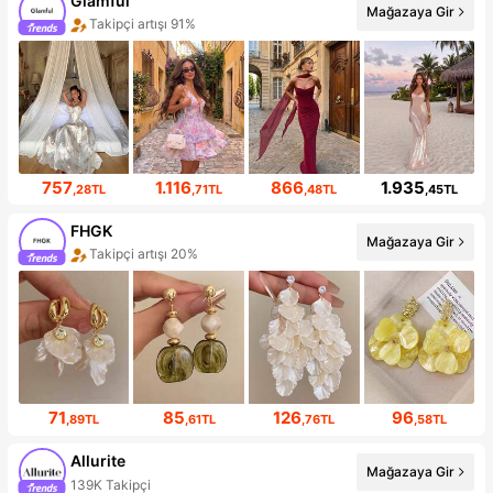
Glamful
Mağazaya Gir
Takipçi artışı 91%
757
1.116
866
1.935
,28TL
,71TL
,48TL
,45TL
FHGK
Mağazaya Gir
Takipçi artışı 20%
71
85
126
96
,89TL
,61TL
,76TL
,58TL
Allurite
Mağazaya Gir
139K Takipçi