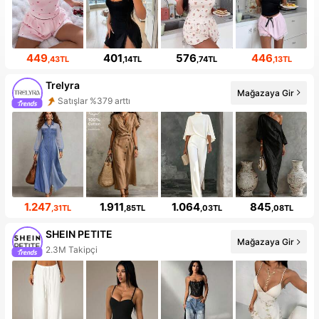
449
401
576
446
,43TL
,14TL
,74TL
,13TL
Trelyra
Mağazaya Gir
Satışlar %379 arttı
Takipçi artışı 451%
1.247
1.911
1.064
845
,31TL
,85TL
,03TL
,08TL
SHEIN PETITE
Mağazaya Gir
2.3M Takipçi
99+ Yeni