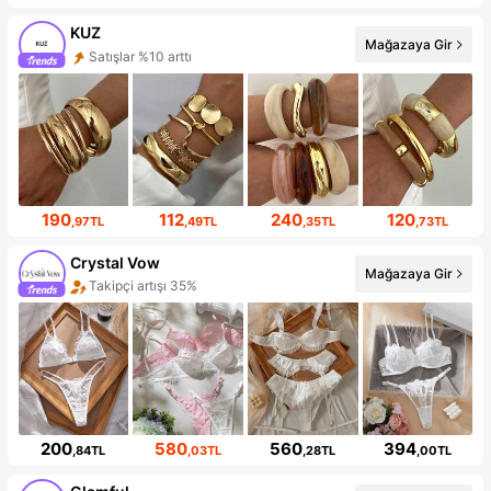
KUZ
Mağazaya Gir
Satışlar %10 arttı
190
112
240
120
,97TL
,49TL
,35TL
,73TL
Crystal Vow
Mağazaya Gir
Takipçi artışı 35%
200
580
560
394
,84TL
,03TL
,28TL
,00TL