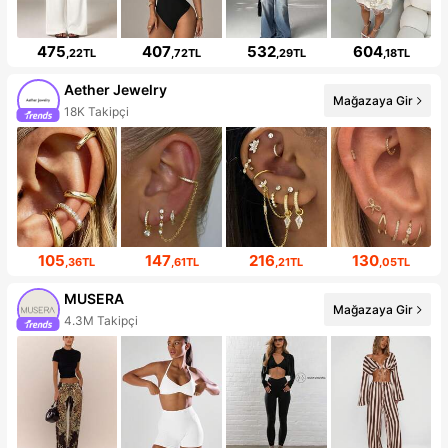
475
407
532
604
,22TL
,72TL
,29TL
,18TL
Aether Jewelry
Mağazaya Gir
18K Takipçi
105
147
216
130
,36TL
,61TL
,21TL
,05TL
MUSERA
Mağazaya Gir
4.3M Takipçi