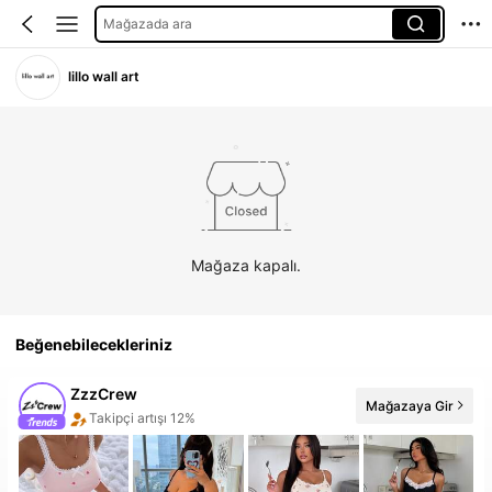
Mağazada ara
lillo wall art
Mağaza kapalı.
Beğenebilecekleriniz
ZzzCrew
Mağazaya Gir
Takipçi artışı 12%
20+ Yeni