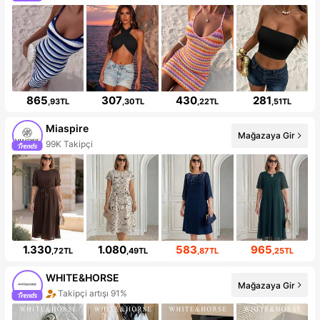
865
307
430
281
,93TL
,30TL
,22TL
,51TL
Miaspire
Mağazaya Gir
99K Takipçi
1.330
1.080
583
965
,72TL
,49TL
,87TL
,25TL
WHITE&HORSE
Mağazaya Gir
Takipçi artışı 91%