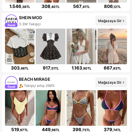
1.546
308
567
806
,38TL
,40TL
,41TL
,12TL
SHEIN MOD
Mağazaya Gir
3.3M Takipçi
303
917
1.163
667
,46TL
,51TL
,90TL
,83TL
BEACH MIRAGE
Mağazaya Gir
Takipçi artışı 299%
519
449
396
379
,67TL
,98TL
,75TL
,74TL