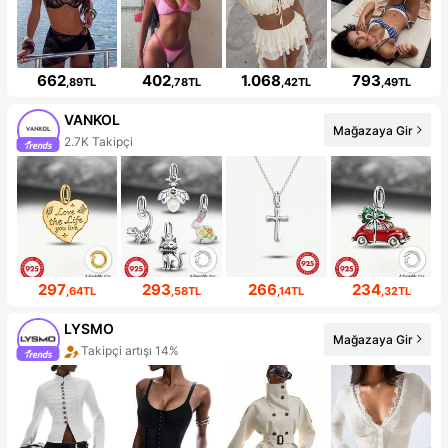
662
402
1.068
793
,89TL
,78TL
,42TL
,49TL
VANKOL
Mağazaya Gir
2.7K Takipçi
297
293
266
234
,64TL
,58TL
,14TL
,32TL
LYSMO
Mağazaya Gir
Takipçi artışı 14%