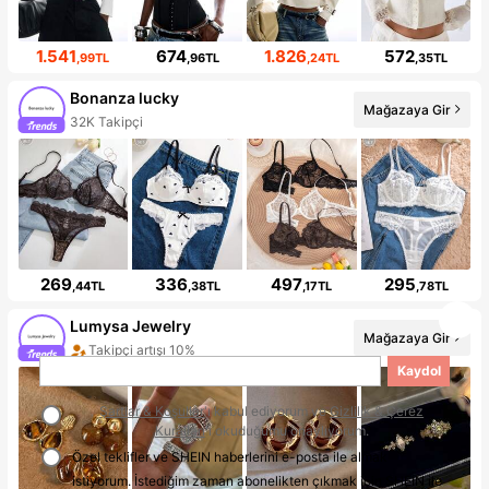
1.541
674
1.826
572
,99TL
,96TL
,24TL
,35TL
Bonanza lucky
Mağazaya Gir
32K Takipçi
269
336
497
295
,44TL
,38TL
,17TL
,78TL
Lumysa Jewelry
Mağazaya Gir
Takipçi artışı 10%
Kaydol
Şartlar & Koşullar
'ı kabul ediyorum ve
Gizlilik & Çerez
Kuralları
'ı okuduğumu onaylıyorum.
Özel teklifler ve SHEIN haberlerini e-posta ile almak
istiyorum. İstediğim zaman abonelikten çıkmak için SHEIN ile