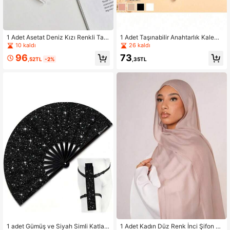
1 Adet Asetat Deniz Kızı Renkli Taşı
1 Adet Taşınabilir Anahtarlık Kalem
nabilir Geniş Dişli Dolaşıklık Açıcı T
Tutucu, Klipsli Kalem Kılıfı Kalem Ça
10 kaldı
26 kaldı
arak Saç Şekillendirme Aleti Kiti
ntası, Kalem Tutucu, Anahtarlık Hed
96
73
iye, Kadınlar İçin Uygun
,52TL
-2%
,35TL
1 adet Gümüş ve Siyah Simli Katlan
1 Adet Kadın Düz Renk İnci Şifon B