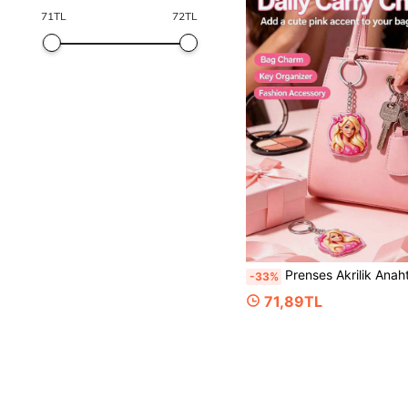
71
TL
72
TL
Prenses Akrilik Anahtarlık, Karikatür Kız Portresi Kolye Ucu, Yüksek Kaliteli Akrilik Sırt Çantası Süsü, Sırt Çantasına Asılabilir. En İyi Ark
-33%
71,89TL