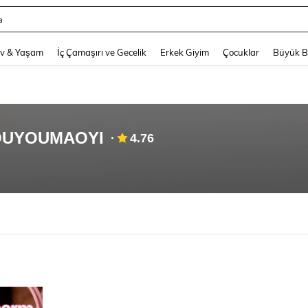
a
and down arrow keys to navigate search Son arama and Keşif Arama. Press Enter
v & Yaşam
İç Çamaşırı ve Gecelik
Erkek Giyim
Çocuklar
Büyük 
HOUYOUMAOYI
4.76