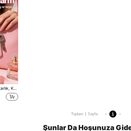
adaşlar İçin Harika Hediye. A İlgili Aksesuarlar.
1
Toplam 1 Sayfa
Şunlar Da Hoşunuza Gide