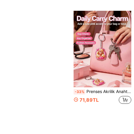
Prenses Akrilik Anahtarlık, Karikatür Kız Portresi Kolye Ucu, Yüksek Kaliteli Akrilik Sırt Çantası Süsü, Sırt Çantasına Asılabilir. En İyi Arkadaşlar İçin Harika Hediye. A İlgili Aksesuarlar.
-33%
71,89TL