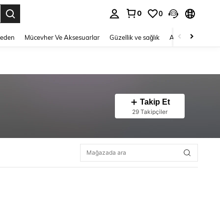
0
0
 to select.
Beden
Mücevher Ve Aksesuarlar
Güzellik ve sağlık
Ayakkabı
Ev T
Takip Et
29 Takipçiler