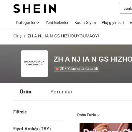
çant
Use up 
Kategoriler
Yeni Gelenler
Kadın Giyim
Plaj giyimleri
E
Giriş
ZH A NJ IA N GS HIZHOUYOUMAOYI
/
ZH A NJ IA N GS HIZ
2K+ Yakın zamanda satıldı
Ürün
Yorumlar
Filtrele
Daha Fazla
Fiyat Aralığı (TRY)