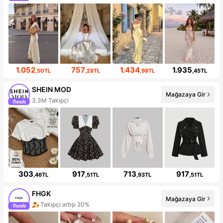
1.052
757
1.434
1.935
,50TL
,28TL
,98TL
,45TL
SHEIN MOD
Mağazaya Gir
3.3M Takipçi
303
917
713
917
,46TL
,51TL
,93TL
,51TL
FHGK
Mağazaya Gir
Takipçi artışı 20%