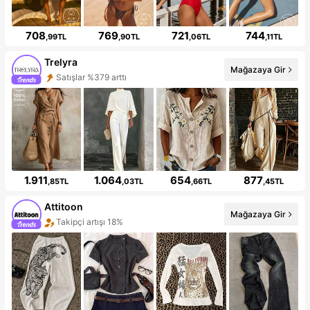
708
769
721
744
,99TL
,90TL
,06TL
,11TL
Trelyra
Mağazaya Gir
Satışlar %379 arttı
1.911
1.064
654
877
,85TL
,03TL
,66TL
,45TL
Attitoon
Mağazaya Gir
Takipçi artışı 18%