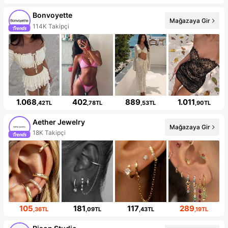
Bonvoyette
Mağazaya Gir
114K Takipçi
1.068
402
889
1.011
,42TL
,78TL
,53TL
,90TL
Aether Jewelry
Mağazaya Gir
18K Takipçi
105
181
117
289
,36TL
,09TL
,43TL
,19TL