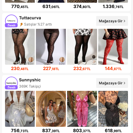
770
631
374
1.336
,45TL
,06TL
,80TL
,76TL
Tuttacurva
Mağazaya Gir
Satışlar %27 arttı
230
227
232
144
,48TL
,18TL
,67TL
,87TL
Sunnyshic
Mağazaya Gir
369K Takipçi
756
837
803
618
,73TL
,39TL
,37TL
,99TL