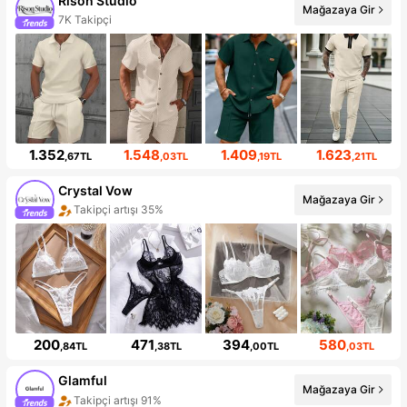
Rison Studio
Mağazaya Gir
7K Takipçi
1.352
1.548
1.409
1.623
,67TL
,03TL
,19TL
,21TL
Crystal Vow
Mağazaya Gir
Takipçi artışı 35%
200
471
394
580
,84TL
,38TL
,00TL
,03TL
Glamful
Mağazaya Gir
Takipçi artışı 91%