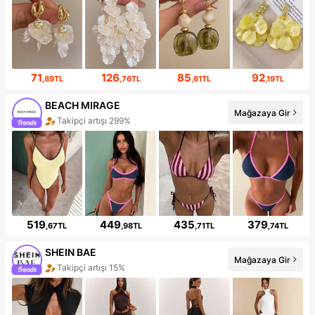
71
126
85
92
,89TL
,76TL
,61TL
,19TL
BEACH MIRAGE
Mağazaya Gir
Takipçi artışı 299%
519
449
435
379
,67TL
,98TL
,71TL
,74TL
SHEIN BAE
Mağazaya Gir
Takipçi artışı 15%