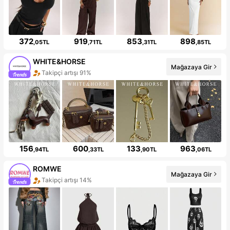
372
919
853
898
,05TL
,71TL
,31TL
,85TL
WHITE&HORSE
Mağazaya Gir
Takipçi artışı 91%
156
600
133
963
,94TL
,33TL
,90TL
,06TL
ROMWE
Mağazaya Gir
Takipçi artışı 14%