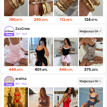
190
240
112
124
,97TL
,35TL
,49TL
,57TL
ZzzCrew
Mağazaya Gir
20+ Yeni
449
401
446
375
,43TL
,14TL
,13TL
,35TL
aralina
Mağazaya Gir
99+ Yeni