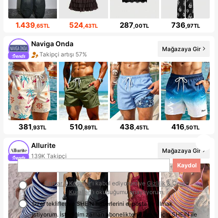
1.439
524
287
736
,65TL
,43TL
,00TL
,97TL
Naviga Onda
Mağazaya Gir
Takipçi artışı 57%
381
510
438
416
,93TL
,89TL
,45TL
,50TL
Allurite
Mağazaya Gir
139K Takipçi
Kaydol
Şartlar & Koşullar
'ı kabul ediyorum ve
Gizlilik & Çerez
Kuralları
'ı okuduğumu onaylıyorum.
Özel teklifler ve SHEIN haberlerini e-posta ile almak
istiyorum. İstediğim zaman abonelikten çıkmak için SHEIN ile