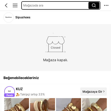
Mağazada ara
Sipushoes
Mağaza kapalı.
Beğenebilecekleriniz
KUZ
Mağazaya Gir
Takipçi artışı 33%