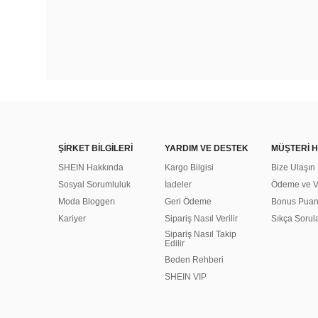
ŞİRKET BİLGİLERİ
YARDIM VE DESTEK
MÜŞTERİ H
SHEIN Hakkında
Kargo Bilgisi
Bize Ulaşın
Sosyal Sorumluluk
İadeler
Ödeme ve Ve
Moda Bloggerı
Geri Ödeme
Bonus Pua
Kariyer
Sipariş Nasıl Verilir
Sıkça Sorul
Sipariş Nasıl Takip
Edilir
Beden Rehberi
SHEIN VIP