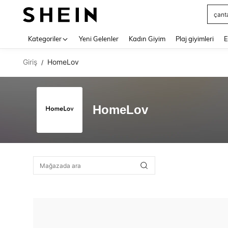
çant
Use up 
Kategoriler
Yeni Gelenler
Kadın Giyim
Plaj giyimleri
E
Giriş
HomeLov
/
HomeLov