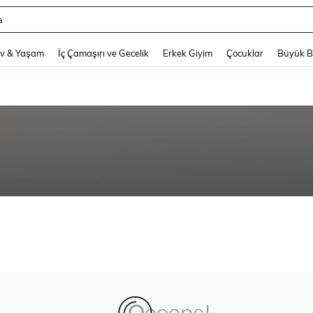
a
and down arrow keys to navigate search Son arama and Keşif Arama. Press Enter
v & Yaşam
İç Çamaşırı ve Gecelik
Erkek Giyim
Çocuklar
Büyük 