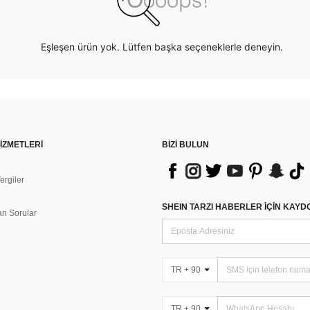
Eşleşen ürün yok. Lütfen başka seçeneklerle deneyin.
İZMETLERİ
BİZİ BULUN
rgiler
n
SHEIN TARZI HABERLER IÇIN KAY
an Sorular
TR + 90
TR + 90