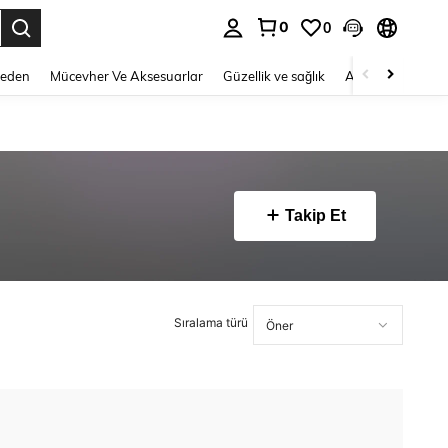
0
0
 to select.
Beden
Mücevher Ve Aksesuarlar
Güzellik ve sağlık
Ayakkabı
Ev T
Takip Et
Sıralama türü