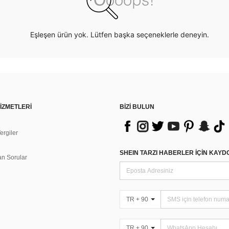
Eşleşen ürün yok. Lütfen başka seçeneklerle deneyin.
İZMETLERİ
BİZİ BULUN
rgiler
n
SHEIN TARZI HABERLER IÇIN KAY
an Sorular
TR + 90
TR + 90