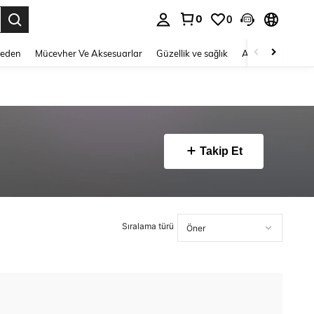
0
0
 to select.
Beden
Mücevher Ve Aksesuarlar
Güzellik ve sağlık
Ayakkabı
Ev T
Takip Et
Sıralama türü