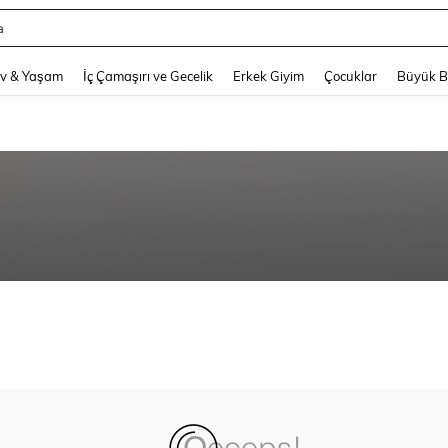
a
and down arrow keys to navigate search Son arama and Keşif Arama. Press Enter
v & Yaşam
İç Çamaşırı ve Gecelik
Erkek Giyim
Çocuklar
Büyük 