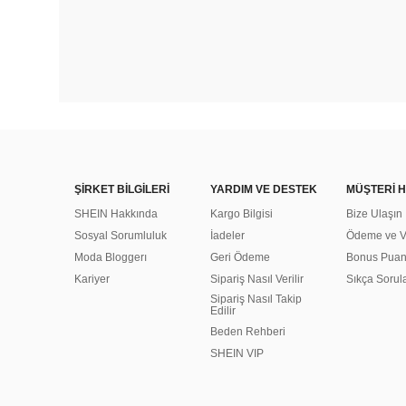
ŞİRKET BİLGİLERİ
YARDIM VE DESTEK
MÜŞTERİ H
SHEIN Hakkında
Kargo Bilgisi
Bize Ulaşın
Sosyal Sorumluluk
İadeler
Ödeme ve Ve
Moda Bloggerı
Geri Ödeme
Bonus Pua
Kariyer
Sipariş Nasıl Verilir
Sıkça Sorul
Sipariş Nasıl Takip
Edilir
Beden Rehberi
SHEIN VIP