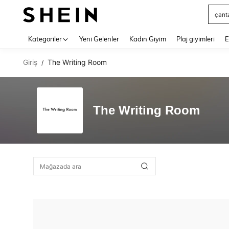
çant
Use up 
Kategoriler
Yeni Gelenler
Kadın Giyim
Plaj giyimleri
E
Giriş
The Writing Room
/
The Writing Room