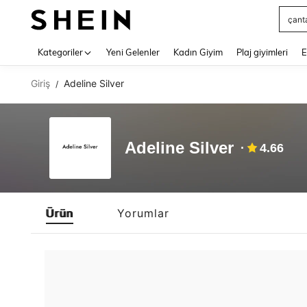
çant
Use up 
Kategoriler
Yeni Gelenler
Kadın Giyim
Plaj giyimleri
E
Giriş
Adeline Silver
/
Adeline Silver
4.66
Ürün
Yorumlar