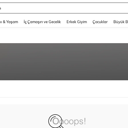
a
and down arrow keys to navigate search Son arama and Keşif Arama. Press Enter
v & Yaşam
İç Çamaşırı ve Gecelik
Erkek Giyim
Çocuklar
Büyük 