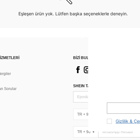
Eşleşen ürün yok. Lütfen başka seçeneklerle deneyin.
İZMETLERİ
BİZİ BULUN
rgiler
n
SHEIN TARZI HABERLER IÇIN KAY
an Sorular
TR + 90
Gizlilik & Çe
TR + 90