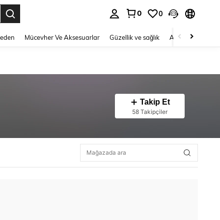
0
0
 to select.
Beden
Mücevher Ve Aksesuarlar
Güzellik ve sağlık
Ayakkabı
Ev T
Takip Et
58 Takipçiler