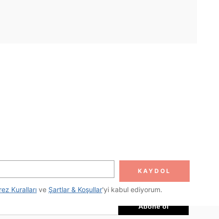
UYGULAMA
DOLUN
Abone ol
KAYDOL
Abone Ol
rez Kuralları
 ve 
Şartlar & Koşullar
'yi kabul ediyorum.
Abone ol