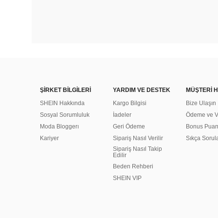
ŞİRKET BİLGİLERİ
YARDIM VE DESTEK
MÜŞTERİ H
SHEIN Hakkında
Kargo Bilgisi
Bize Ulaşın
Sosyal Sorumluluk
İadeler
Ödeme ve Ve
Moda Bloggerı
Geri Ödeme
Bonus Pua
Kariyer
Sipariş Nasıl Verilir
Sıkça Sorul
Sipariş Nasıl Takip
Edilir
Beden Rehberi
SHEIN VIP