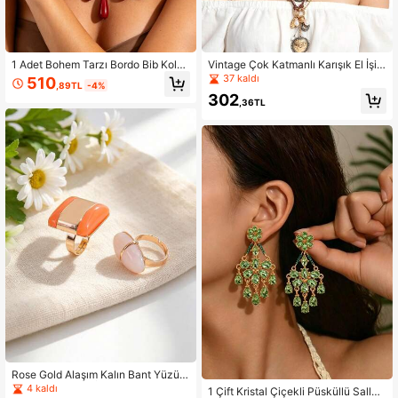
1 Adet Bohem Tarzı Bordo Bib Koly
Vintage Çok Katmanlı Karışık El İşi
e, Kırmızı Damla Kolye Uçlu Kalın Zi
Kadın Kolyesi, Deri Kordonlu Metal
37 kaldı
510
,89TL
-4%
ncir Choker, Kadın Tatil Akşam Parti
Zincir, Madalyon ve İnci Kolye Ucu
302
si Takısı
,36TL
Rose Gold Alaşım Kalın Bant Yüzük,
Günlük Kullanım İçin Geometrik Açı
4 kaldı
1 Çift Kristal Çiçekli Püsküllü Sallan