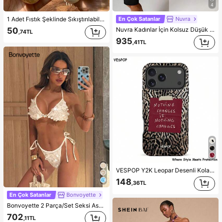
4
En Çok Satanlar
Nuvra
1 Adet Fıstık Şeklinde Sıkıştırılabilir Stres Oyuncağı, Ofis Rahatlaması ve Parti Etkileşimi İçin Uygun, Doğum Günü, Tatil ve Aile Toplantıları İçin Hediye, Stres Giderici
Nuvra Kadınlar İçin Kolsuz Düşük Kesimli Çift Katmanlı Karın Toparlayıcı Şekillendirici Elbise Astarlı, Bel Sıkılaştırıcı, Kalça Kaldırıcı, Orta Boy Vücut Şekillendirici Elbise
50
,74TL
935
,41TL
VESPOP Y2K Leopar Desenli Kolaj - 2'si 1 Arada Telefon Kılıfı, 17/16/15/14/13/12/11 Pro Max/Pro Plus/12 Mini/13 Mini, Galaxy S26 S25 S24 S23 S22 S21 Plus Ultra, Pixel 8 9 10 ile Uyumlu (Leopar Desenli Kolaj + Raw Slogan)
148
,36TL
En Çok Satanlar
Bonvoyette
Bonvoyette 2 Parça/Set Seksi Askılı Düz Renk Payetli Bikini Mayo, İlkbahar/Yaz
702
,11TL