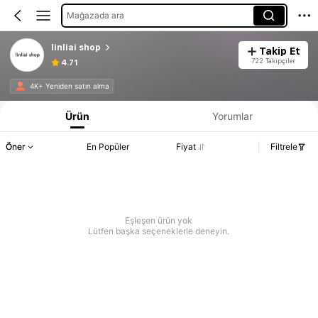
Mağazada ara
linliai shop
Takip Et
722 Takipçiler
4.71
4K+ Yeniden satın alma
Ürün
Yorumlar
Öner
En Popüler
Fiyat
Filtrele
Eşleşen ürün yok
Lütfen başka seçeneklerle deneyin.