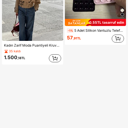
0,55TL tasarruf edin
5 Adet Silikon Vantuzlu Telefon Kılıf Tutucu, Vantuzlu Telefon Standı, Yapışkanlı Telefon Tutucu, Yapışkanlı Telefon Standı (Kullanmadan önce yüzeyi dikkatlice temizleyin, temiz ve düz olduğundan emin olun. Yapıştırdıktan sonra kullanmak için 30 dakika bekleyin), Olmazsa Olmaz
-1%
57
,91TL
Kadın Zarif Moda Puantiyeli Kruvaze Uzun Kollu Tatil Ceketi
35 kaldı
1.500
,18TL