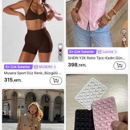
4
En Çok Satanlar
Lucivie
SHEIN Y2K Retro Tarzı Kadın Günlük ve Seksi Yazlık Kontrast Dantel Ön Düğmeli Askılı Bluz, Mavi ve Beyaz Çizgili, Siyah Dantel Detaylı, Günlük Giyim, Parti, Romantik Buluşmalar, Tatil ve Şık Kız Kulübü İçin Uygun.
32
398
,76TL
En Çok Satanlar
MUSERA
Musera Sport Düz Renk, Büzgülü Göğüs Kısmı, Açık Sırtlı Askılı Spor Sütyeni, Aktif Kullanım, Rahat Egzersiz, Spor Salonu, Koşu, Koşu Kulübü, Padel, Tenis, Pickleball, Fitness, Yoga, Pilates, Günlük Rahat Kullanım
315
,48TL