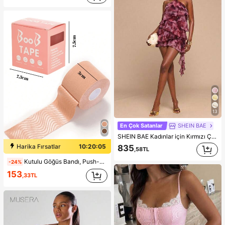
13
En Çok Satanlar
SHEIN BAE
SHEIN BAE Kadınlar için Kırmızı Çiçekli Batik Desenli Askılı Yaka Fırfırlı Etekli Mini Elbise, Parti, Tatil, Ziyafet, Düğün, Gece Dışarı Çıkma, Romantik Buluşma, İlkbahar/Yaz İçin Uygundur
Harika Fırsatlar
10:20:05
835
,58TL
Kutulu Göğüs Bandı, Push-Up Göğüs Bandajı, Kadınlar İçin Görünmez Yapışkanlı Göğüs Petalları, Düğün
-24%
153
,33TL