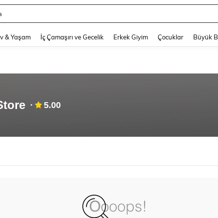
a
and down arrow keys to navigate search Son arama and Keşif Arama. Press Enter
v & Yaşam
İç Çamaşırı ve Gecelik
Erkek Giyim
Çocuklar
Büyük 
Store
5.00