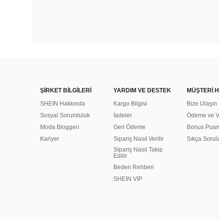
ŞİRKET BİLGİLERİ
YARDIM VE DESTEK
MÜŞTERİ H
SHEIN Hakkında
Kargo Bilgisi
Bize Ulaşın
Sosyal Sorumluluk
İadeler
Ödeme ve Ve
Moda Bloggerı
Geri Ödeme
Bonus Pua
Kariyer
Sipariş Nasıl Verilir
Sıkça Sorul
Sipariş Nasıl Takip
Edilir
Beden Rehberi
SHEIN VIP