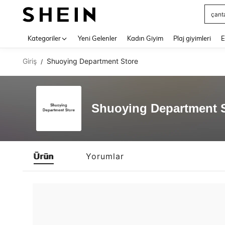
çant
Use up 
Kategoriler
Yeni Gelenler
Kadın Giyim
Plaj giyimleri
E
Giriş
Shuoying Department Store
/
Shuoying Department 
Ürün
Yorumlar