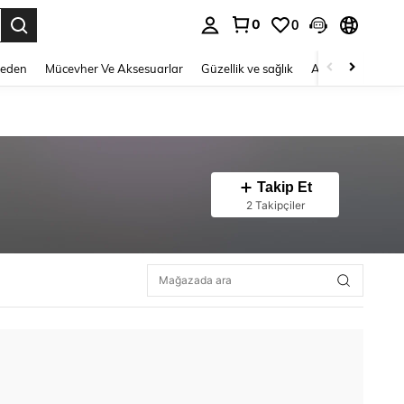
0
0
 to select.
Beden
Mücevher Ve Aksesuarlar
Güzellik ve sağlık
Ayakkabı
Ev T
Takip Et
2 Takipçiler