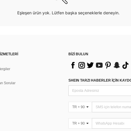
Eşleşen ürün yok. Lütfen başka seçeneklerle deneyin.
İZMETLERİ
BİZİ BULUN
rgiler
n
SHEIN TARZI HABERLER IÇIN KAY
an Sorular
TR + 90
TR + 90