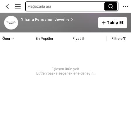
Mağazada ara
Yihang Fengshun Jewelry
Takip Et
Öner
En Popüler
Fiyat
Filtrele
Eşleşen ürün yok
Lütfen başka seçeneklerle deneyin.