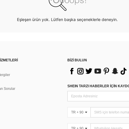
Eşleşen ürün yok. Lütfen başka seçeneklerle deneyin.
İZMETLERİ
BİZİ BULUN
rgiler
n
SHEIN TARZI HABERLER IÇIN KAY
an Sorular
TR + 90
TR + 90