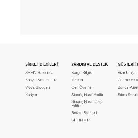
ŞİRKET BİLGİLERİ
YARDIM VE DESTEK
MÜŞTERİ H
SHEIN Hakkında
Kargo Bilgisi
Bize Ulaşın
Sosyal Sorumluluk
İadeler
Ödeme ve Ve
Moda Bloggerı
Geri Ödeme
Bonus Pua
Kariyer
Sipariş Nasıl Verilir
Sıkça Sorul
Sipariş Nasıl Takip
Edilir
Beden Rehberi
SHEIN VIP