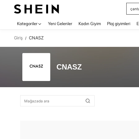
çant
Use up 
Kategoriler
Yeni Gelenler
Kadın Giyim
Plaj giyimleri
E
Giriş
CNASZ
/
CNASZ