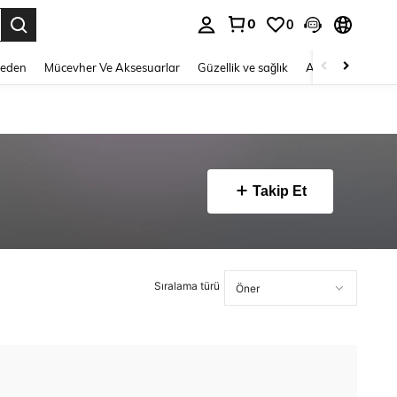
0
0
 to select.
Beden
Mücevher Ve Aksesuarlar
Güzellik ve sağlık
Ayakkabı
Ev T
Takip Et
Sıralama türü