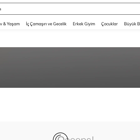
a
and down arrow keys to navigate search Son arama and Keşif Arama. Press Enter
v & Yaşam
İç Çamaşırı ve Gecelik
Erkek Giyim
Çocuklar
Büyük 