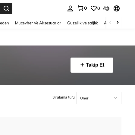
0
0
 to select.
Beden
Mücevher Ve Aksesuarlar
Güzellik ve sağlık
Ayakkabı
Ev T
Takip Et
Sıralama türü