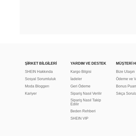
ŞİRKET BİLGİLERİ
YARDIM VE DESTEK
MÜŞTERİ H
SHEIN Hakkında
Kargo Bilgisi
Bize Ulaşın
Sosyal Sorumluluk
İadeler
Ödeme ve Ve
Moda Bloggerı
Geri Ödeme
Bonus Pua
Kariyer
Sipariş Nasıl Verilir
Sıkça Sorul
Sipariş Nasıl Takip
Edilir
Beden Rehberi
SHEIN VIP