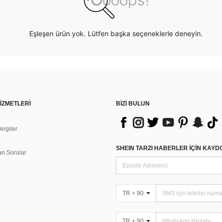
Eşleşen ürün yok. Lütfen başka seçeneklerle deneyin.
İZMETLERİ
BİZİ BULUN
rgiler
n
SHEIN TARZI HABERLER IÇIN KAY
an Sorular
TR + 90
TR + 90