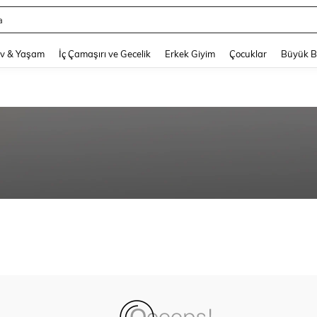
a
and down arrow keys to navigate search Son arama and Keşif Arama. Press Enter
v & Yaşam
İç Çamaşırı ve Gecelik
Erkek Giyim
Çocuklar
Büyük 