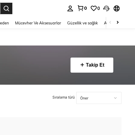
0
0
 to select.
Beden
Mücevher Ve Aksesuarlar
Güzellik ve sağlık
Ayakkabı
Ev T
Takip Et
Sıralama türü