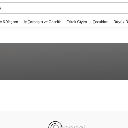
a
and down arrow keys to navigate search Son arama and Keşif Arama. Press Enter
v & Yaşam
İç Çamaşırı ve Gecelik
Erkek Giyim
Çocuklar
Büyük 