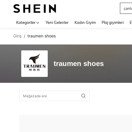
çant
Use up 
Kategoriler
Yeni Gelenler
Kadın Giyim
Plaj giyimleri
E
Giriş
traumen shoes
/
traumen shoes