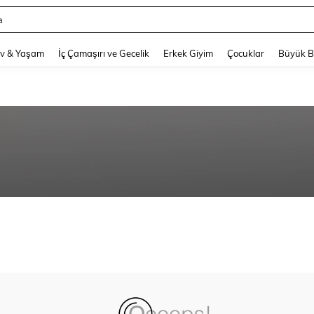
a
and down arrow keys to navigate search Son arama and Keşif Arama. Press Enter
v & Yaşam
İç Çamaşırı ve Gecelik
Erkek Giyim
Çocuklar
Büyük 