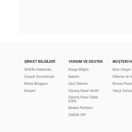
ŞİRKET BİLGİLERİ
YARDIM VE DESTEK
MÜŞTERİ H
SHEIN Hakkında
Kargo Bilgisi
Bize Ulaşın
Sosyal Sorumluluk
İadeler
Ödeme ve Ve
Moda Bloggerı
Geri Ödeme
Bonus Pua
Kariyer
Sipariş Nasıl Verilir
Sıkça Sorul
Sipariş Nasıl Takip
Edilir
Beden Rehberi
SHEIN VIP