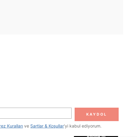
UYGULAMA
DOLUN
Abone ol
KAYDOL
Abone Ol
rez Kuralları
 ve 
Şartlar & Koşullar
'yi kabul ediyorum.
Abone ol