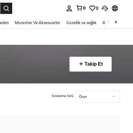
0
0
 to select.
Beden
Mücevher Ve Aksesuarlar
Güzellik ve sağlık
Ayakkabı
Ev T
Takip Et
Sıralama türü