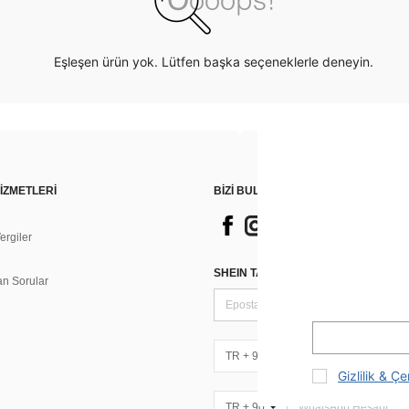
Eşleşen ürün yok. Lütfen başka seçeneklerle deneyin.
İZMETLERİ
BİZİ BULUN
rgiler
n
SHEIN TARZI HABERLER IÇIN KAY
an Sorular
TR + 90
Gizlilik & Çe
TR + 90