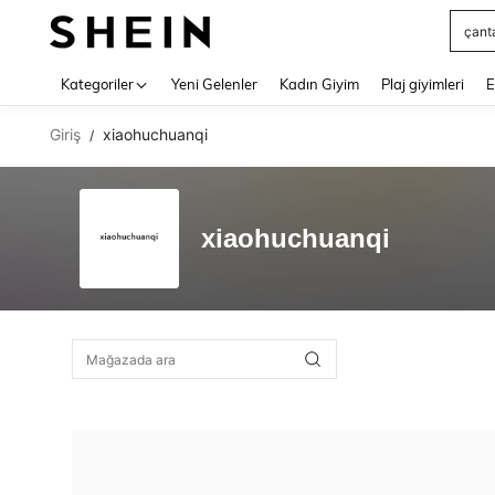
çant
Use up 
Kategoriler
Yeni Gelenler
Kadın Giyim
Plaj giyimleri
E
Giriş
xiaohuchuanqi
/
xiaohuchuanqi