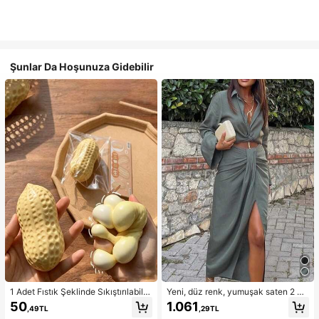
Şunlar Da Hoşunuza Gidebilir
1 Adet Fıstık Şeklinde Sıkıştırılabilir
Yeni, düz renk, yumuşak saten 2 pa
Stres Oyuncağı, Ofis Rahatlaması v
rçalı takım, ilkbahar/yaz ev giyimi, i
50
1.061
,49TL
,29TL
e Parti Etkileşimi İçin Uygun, Doğu
şe gidip gelme, müzik festivalleri ve