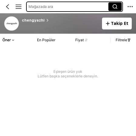
Mağazada ara
chengyazhi
Takip Et
Öner
En Popüler
Fiyat
Filtrele
Eşleşen ürün yok
Lütfen başka seçeneklerle deneyin.