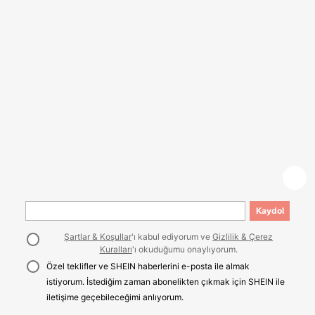
Kaydol
Şartlar & Koşullar
'ı kabul ediyorum ve
Gizlilik & Çerez
Kuralları
'ı okuduğumu onaylıyorum.
Özel teklifler ve SHEIN haberlerini e-posta ile almak
istiyorum. İstediğim zaman abonelikten çıkmak için SHEIN ile
iletişime geçebileceğimi anlıyorum.