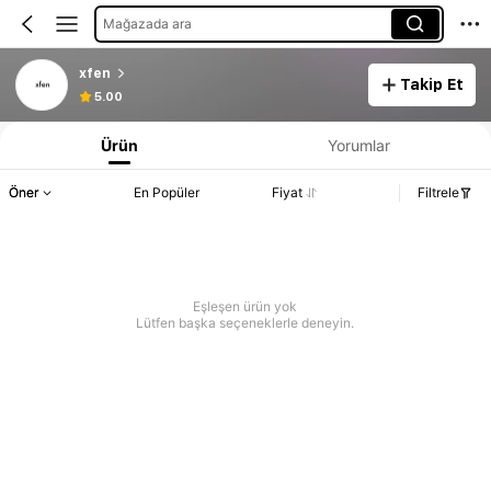
Mağazada ara
xfen
Takip Et
5.00
Ürün
Yorumlar
Öner
En Popüler
Fiyat
Filtrele
Eşleşen ürün yok
Lütfen başka seçeneklerle deneyin.