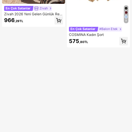
En Çok Satanlar
Zivah
Zivah 2026 Yeni Gelen Günlük Res
ort Şık Zebra Desenli Esnek Kumaş
966
9
,29TL
Bağlamalı Bel Crop Top + Uzun Ete
k Plaj Kıyafeti 2 Parçalı Set, Kadın
En Çok Satanlar
#Balon Etek
Plaj Tatil Kombini
COSMINA Kadın Şort
575
,80TL