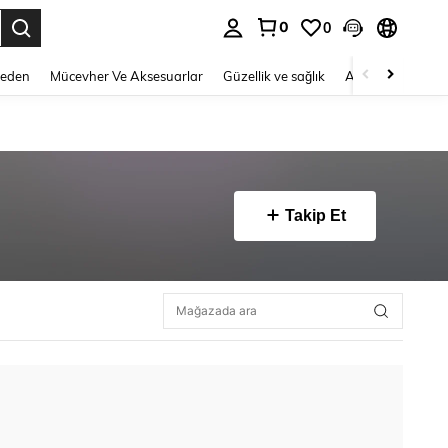
0
0
 to select.
Beden
Mücevher Ve Aksesuarlar
Güzellik ve sağlık
Ayakkabı
Ev T
Takip Et