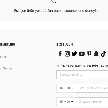
Eşleşen ürün yok. Lütfen başka seçeneklerle deneyin.
İZMETLERİ
BİZİ BULUN
rgiler
n
SHEIN TARZI HABERLER IÇIN KAY
an Sorular
TR + 90
TR + 90