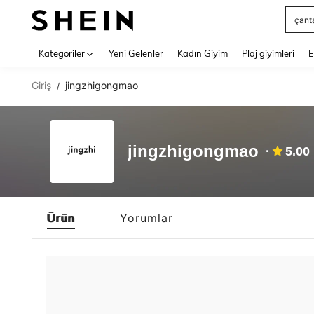
çant
Use up 
Kategoriler
Yeni Gelenler
Kadın Giyim
Plaj giyimleri
E
Giriş
jingzhigongmao
/
jingzhigongmao
5.00
Ürün
Yorumlar