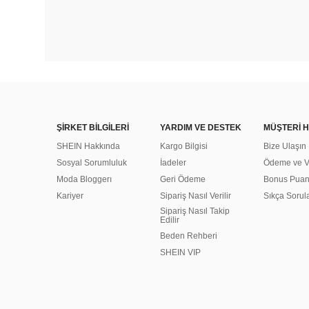
ŞİRKET BİLGİLERİ
YARDIM VE DESTEK
MÜŞTERİ H
SHEIN Hakkında
Kargo Bilgisi
Bize Ulaşın
Sosyal Sorumluluk
İadeler
Ödeme ve Ve
Moda Bloggerı
Geri Ödeme
Bonus Pua
Kariyer
Sipariş Nasıl Verilir
Sıkça Sorul
Sipariş Nasıl Takip
Edilir
Beden Rehberi
SHEIN VIP