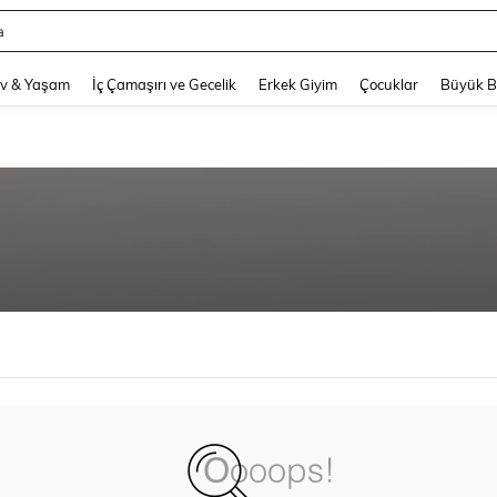
a
and down arrow keys to navigate search Son arama and Keşif Arama. Press Enter
v & Yaşam
İç Çamaşırı ve Gecelik
Erkek Giyim
Çocuklar
Büyük 