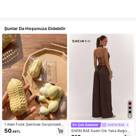
Şunlar Da Hoşunuza Gidebilir
6
1 Adet Fıstık Şeklinde Sıkıştırılabilir
En Çok Satanlar
SHEIN BAE
Stres Oyuncağı, Ofis Rahatlaması v
50
SHEIN BAE Kadın Dik Yaka Bağcıklı
,49TL
e Parti Etkileşimi İçin Uygun, Doğu
Günlük Düz Renk Moda Takımı, Ra