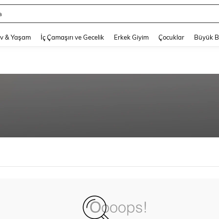
a
and down arrow keys to navigate search Son arama and Keşif Arama. Press Enter
v & Yaşam
İç Çamaşırı ve Gecelik
Erkek Giyim
Çocuklar
Büyük 