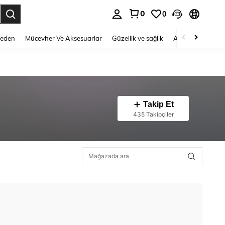
0
0
 to select.
Beden
Mücevher Ve Aksesuarlar
Güzellik ve sağlık
Ayakkabı
Ev T
Takip Et
435 Takipçiler