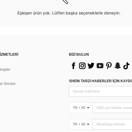
Eşleşen ürün yok. Lütfen başka seçeneklerle deneyin.
İZMETLERİ
BİZİ BULUN
rgiler
n
SHEIN TARZI HABERLER IÇIN KAY
an Sorular
TR + 90
TR + 90