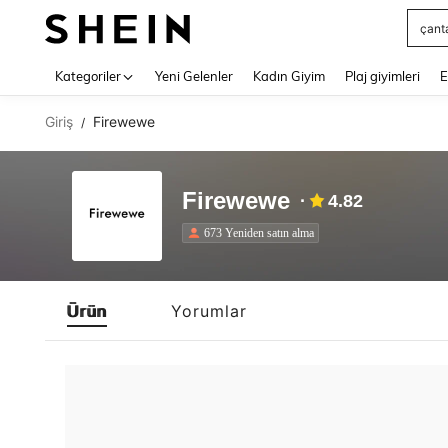
çant
Use up 
Kategoriler
Yeni Gelenler
Kadın Giyim
Plaj giyimleri
E
Giriş
Firewewe
/
Firewewe
4.82
673 Yeniden satın alma
Ürün
Yorumlar