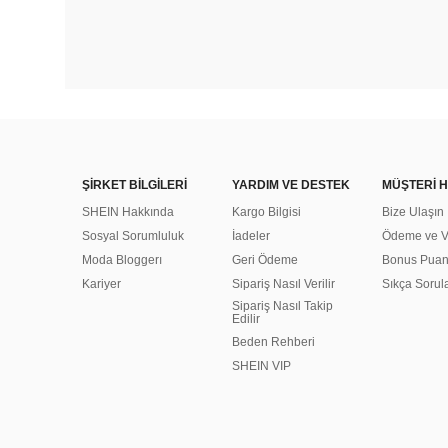
ŞİRKET BİLGİLERİ
YARDIM VE DESTEK
MÜŞTERİ H
SHEIN Hakkında
Kargo Bilgisi
Bize Ulaşın
Sosyal Sorumluluk
İadeler
Ödeme ve Ve
Moda Bloggerı
Geri Ödeme
Bonus Pua
Kariyer
Sipariş Nasıl Verilir
Sıkça Sorul
Sipariş Nasıl Takip
Edilir
Beden Rehberi
SHEIN VIP