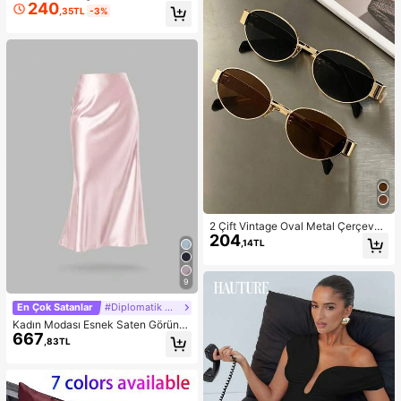
240
ük Stil Kadın Çok Renkli Akrilik ve
,35TL
-3%
CCB Açık Bilezikler, Günlük Kullanı
m, Partiler, Toplantılar, Yaz Plaj Tatil
leri, Seyahat ve Tatil Hediyeleri İçin
Uygun
2 Çift Vintage Oval Metal Çerçeveli
204
Gözlük, Sokak Fotoğrafçılığı, İşe Gi
,14TL
diş Geliş ve Günlük Kullanım İçin U
nisex Moda Dekoratif Gözlük, Offic
e Siren
9
En Çok Satanlar
#Diplomatik Cazibe Özü
Kadın Modası Esnek Saten Görünü
667
mlü Saten Maxi Etek, Her Mevsim İ
,83TL
çin Uygun, Pembe Zarif Bahar