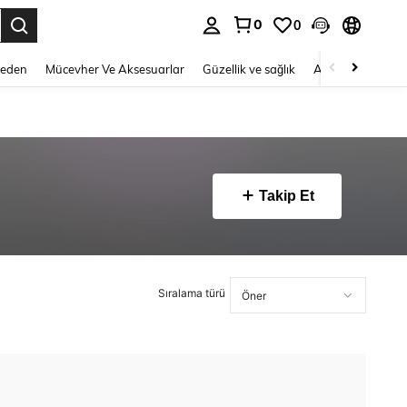
0
0
 to select.
Beden
Mücevher Ve Aksesuarlar
Güzellik ve sağlık
Ayakkabı
Ev T
Takip Et
Sıralama türü