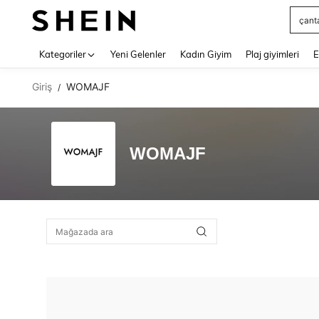
çant
Use up 
Kategoriler
Yeni Gelenler
Kadın Giyim
Plaj giyimleri
E
Giriş
WOMAJF
/
WOMAJF