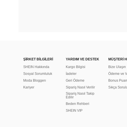
ŞİRKET BİLGİLERİ
YARDIM VE DESTEK
MÜŞTERİ H
SHEIN Hakkında
Kargo Bilgisi
Bize Ulaşın
Sosyal Sorumluluk
İadeler
Ödeme ve Ve
Moda Bloggerı
Geri Ödeme
Bonus Pua
Kariyer
Sipariş Nasıl Verilir
Sıkça Sorul
Sipariş Nasıl Takip
Edilir
Beden Rehberi
SHEIN VIP