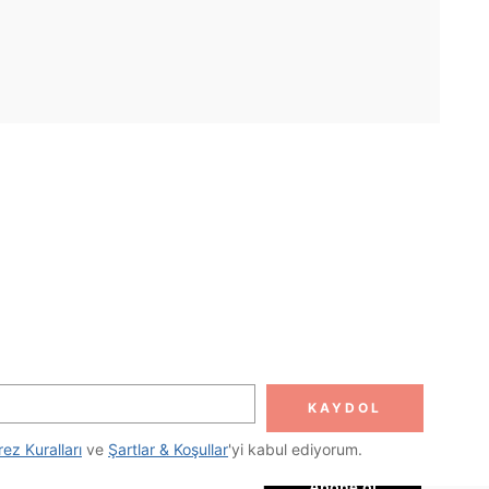
UYGULAMA
DOLUN
Abone ol
KAYDOL
Abone Ol
rez Kuralları
 ve 
Şartlar & Koşullar
'yi kabul ediyorum.
Abone ol