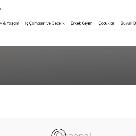
a
and down arrow keys to navigate search Son arama and Keşif Arama. Press Enter
v & Yaşam
İç Çamaşırı ve Gecelik
Erkek Giyim
Çocuklar
Büyük 