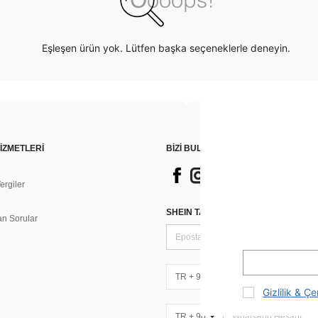
Eşleşen ürün yok. Lütfen başka seçeneklerle deneyin.
İZMETLERİ
BİZİ BULUN
rgiler
n
SHEIN TARZI HABERLER IÇIN KAY
an Sorular
TR + 90
Gizlilik & Çe
TR + 90