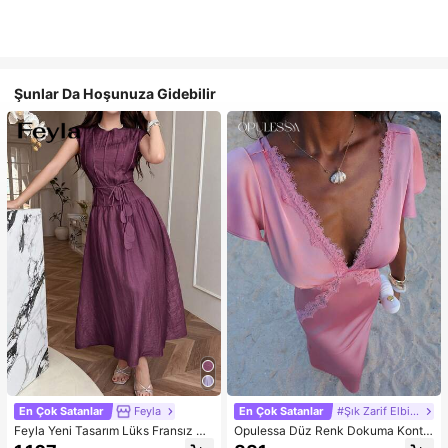
Şunlar Da Hoşunuza Gidebilir
En Çok Satanlar
Feyla
En Çok Satanlar
#Şık Zarif Elbise
Feyla Yeni Tasarım Lüks Fransız Şı
Opulessa Düz Renk Dokuma Kontr
k Romantik Mor Tatil Elbisesi
ast Dantel V Yaka Kadın Elbisesi, İlk