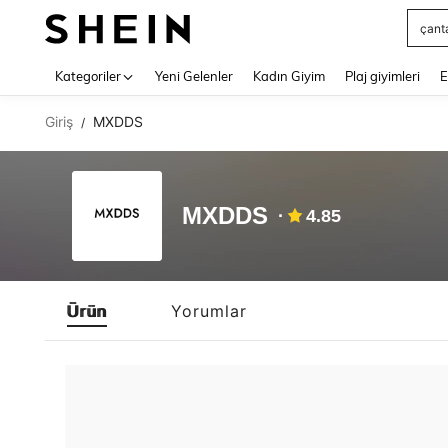
çant
Use up 
Kategoriler
Yeni Gelenler
Kadın Giyim
Plaj giyimleri
E
Giriş
MXDDS
/
MXDDS
4.85
Ürün
Yorumlar