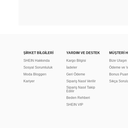
ŞİRKET BİLGİLERİ
YARDIM VE DESTEK
MÜŞTERİ H
SHEIN Hakkında
Kargo Bilgisi
Bize Ulaşın
Sosyal Sorumluluk
İadeler
Ödeme ve Ve
Moda Bloggerı
Geri Ödeme
Bonus Pua
Kariyer
Sipariş Nasıl Verilir
Sıkça Sorul
Sipariş Nasıl Takip
Edilir
Beden Rehberi
SHEIN VIP