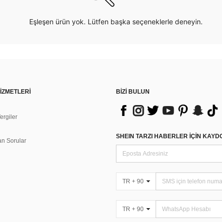
Eşleşen ürün yok. Lütfen başka seçeneklerle deneyin.
İZMETLERİ
BİZİ BULUN
rgiler
n
SHEIN TARZI HABERLER IÇIN KAY
an Sorular
TR + 90
TR + 90