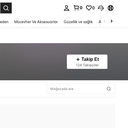
0
0
 to select.
Beden
Mücevher Ve Aksesuarlar
Güzellik ve sağlık
Ayakkabı
Ev T
Takip Et
124 Takipçiler