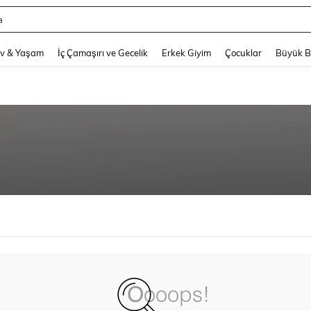
a
and down arrow keys to navigate search Son arama and Keşif Arama. Press Enter
v & Yaşam
İç Çamaşırı ve Gecelik
Erkek Giyim
Çocuklar
Büyük 