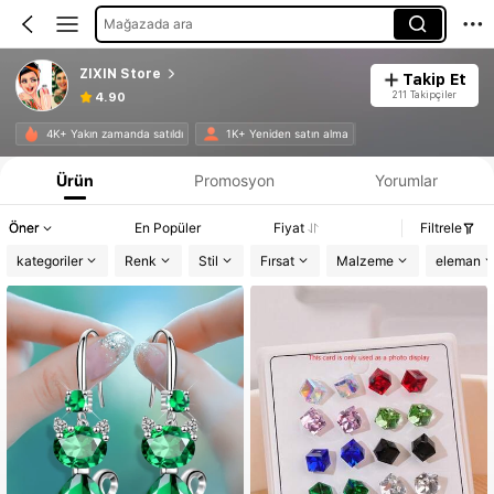
Mağazada ara
ZIXIN Store
Takip Et
211 Takipçiler
4.90
4K+ Yakın zamanda satıldı
1K+ Yeniden satın alma
Ürün
Promosyon
Yorumlar
Öner
En Popüler
Fiyat
Filtrele
kategoriler
Renk
Stil
Fırsat
Malzeme
eleman