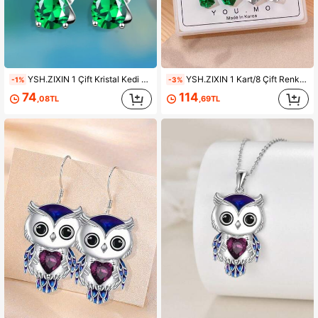
YSH.ZIXIN 1 Çift Kristal Kedi Kolye Küpe Okyanus Kalp Tasarımı, Kadınlar İçin Parlayan Yapay Elmas Küpeler
YSH.ZIXIN 1 Kart/8 Çift Renkli Kare Kristal Küpe, Kadınlar İçin Zarif Işıltılı Kare Küpeler
-1%
-3%
74
114
,08TL
,69TL