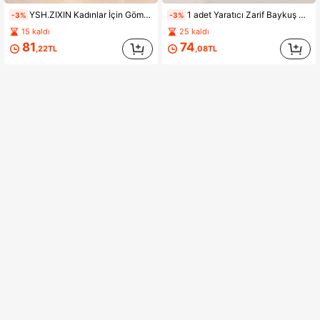
YSH.ZIXIN Kadınlar İçin Gömülü Okyanus Kalp Kristalli 1 Çift Sevimli ve Zarif Mavi Mor Baykuş Kolye Küpe
1 adet Yaratıcı Zarif Baykuş Kolye, Kadınlar İçin Kristal Kalp ve Deniz Yıldızı Dekorlu Kolye
-3%
-3%
15 kaldı
25 kaldı
81
74
,22TL
,08TL