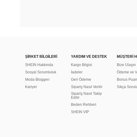
ŞİRKET BİLGİLERİ
YARDIM VE DESTEK
MÜŞTERİ H
SHEIN Hakkında
Kargo Bilgisi
Bize Ulaşın
Sosyal Sorumluluk
İadeler
Ödeme ve Ve
Moda Bloggerı
Geri Ödeme
Bonus Pua
Kariyer
Sipariş Nasıl Verilir
Sıkça Sorul
Sipariş Nasıl Takip
Edilir
Beden Rehberi
SHEIN VIP