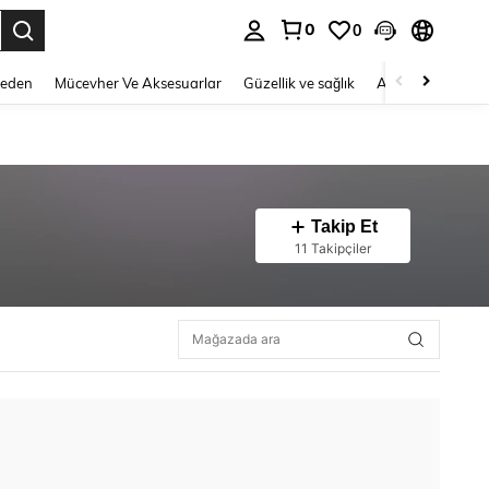
0
0
 to select.
Beden
Mücevher Ve Aksesuarlar
Güzellik ve sağlık
Ayakkabı
Ev T
Takip Et
11 Takipçiler