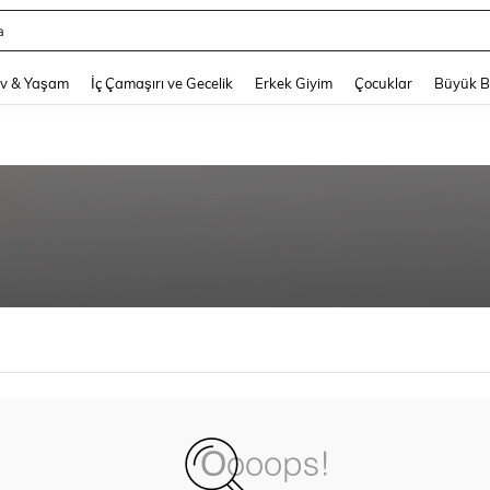
a
and down arrow keys to navigate search Son arama and Keşif Arama. Press Enter
v & Yaşam
İç Çamaşırı ve Gecelik
Erkek Giyim
Çocuklar
Büyük 