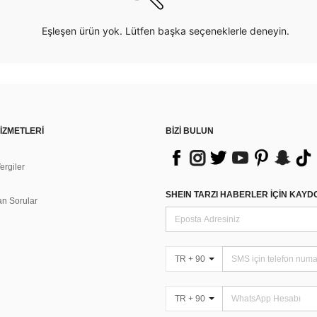
Eşleşen ürün yok. Lütfen başka seçeneklerle deneyin.
İZMETLERİ
BİZİ BULUN
rgiler
n
SHEIN TARZI HABERLER IÇIN KAY
an Sorular
TR + 90
TR + 90