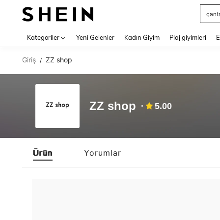
çant
Use up 
Kategoriler
Yeni Gelenler
Kadın Giyim
Plaj giyimleri
E
Giriş
ZZ shop
/
ZZ shop
5.00
Ürün
Yorumlar