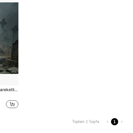
çış Odası Korku Temalı Aksesuar
1
Toplam 1 Sayfa