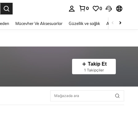
0
0
 to select.
Beden
Mücevher Ve Aksesuarlar
Güzellik ve sağlık
Ayakkabı
Ev T
Takip Et
1 Takipçiler