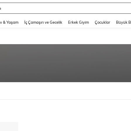
a
and down arrow keys to navigate search Son arama and Keşif Arama. Press Enter
v & Yaşam
İç Çamaşırı ve Gecelik
Erkek Giyim
Çocuklar
Büyük 