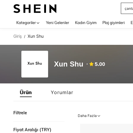
çant
Use up 
Kategoriler
Yeni Gelenler
Kadın Giyim
Plaj giyimleri
E
Giriş
Xun Shu
/
Xun Shu
5.00
Ürün
Yorumlar
Filtrele
Daha Fazla
Fiyat Aralığı (TRY)