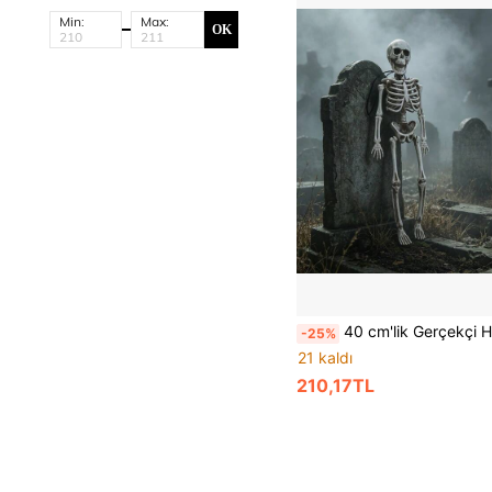
Min:
Max:
OK
40 cm'lik Gerçekçi Hareketli Cadılar Bayramı İskeleti Dekorasyonu, Bar/Perili Ev/Ka
-25%
21 kaldı
210,17TL