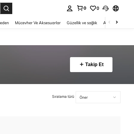
0
0
 to select.
Beden
Mücevher Ve Aksesuarlar
Güzellik ve sağlık
Ayakkabı
Ev T
Takip Et
Sıralama türü