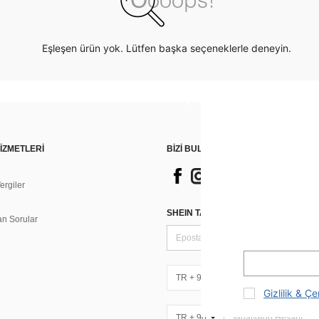
Eşleşen ürün yok. Lütfen başka seçeneklerle deneyin.
İZMETLERİ
BİZİ BULUN
rgiler
n
SHEIN TARZI HABERLER IÇIN KAY
an Sorular
TR + 90
Gizlilik & Çe
TR + 90