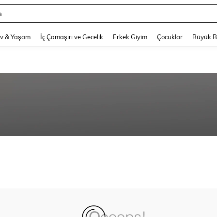
a
and down arrow keys to navigate search Son arama and Keşif Arama. Press Enter
v & Yaşam
İç Çamaşırı ve Gecelik
Erkek Giyim
Çocuklar
Büyük 