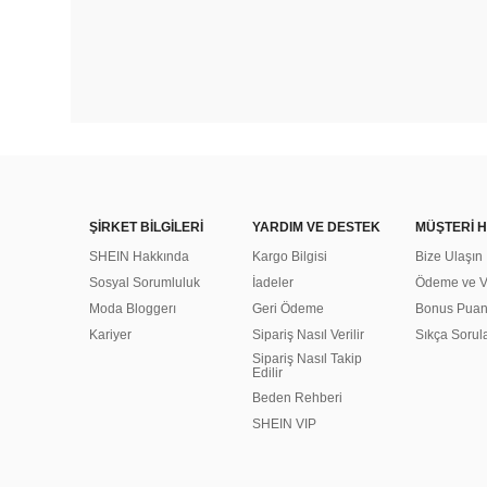
ŞİRKET BİLGİLERİ
YARDIM VE DESTEK
MÜŞTERİ H
SHEIN Hakkında
Kargo Bilgisi
Bize Ulaşın
Sosyal Sorumluluk
İadeler
Ödeme ve Ve
Moda Bloggerı
Geri Ödeme
Bonus Pua
Kariyer
Sipariş Nasıl Verilir
Sıkça Sorul
Sipariş Nasıl Takip
Edilir
Beden Rehberi
SHEIN VIP