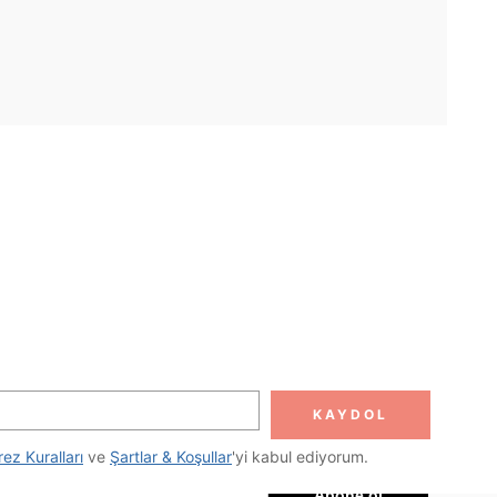
UYGULAMA
DOLUN
Abone ol
KAYDOL
Abone Ol
rez Kuralları
 ve 
Şartlar & Koşullar
'yi kabul ediyorum.
Abone ol