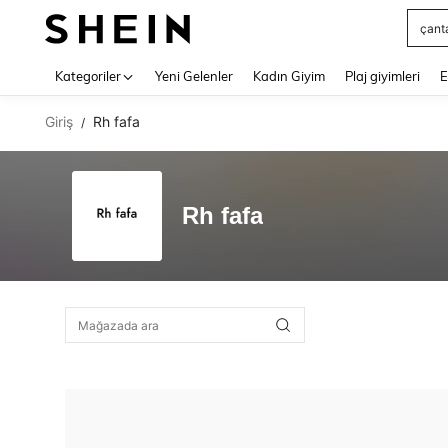
çant
Use up 
Kategoriler
Yeni Gelenler
Kadın Giyim
Plaj giyimleri
E
Giriş
Rh fafa
/
Rh fafa