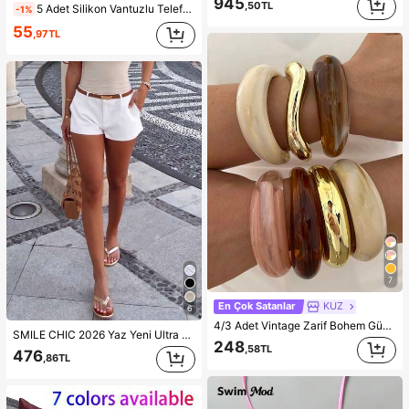
945
,50TL
5 Adet Silikon Vantuzlu Telefon Kılıf Tutucu, Vantuzlu Telefon Standı, Yapışkanlı Telefon Tutucu, Yapışkanlı Telefon Standı (Kullanmadan önce yüzeyi dikkatlice temizleyin, temiz ve düz olduğundan emin olun. Yapıştırdıktan sonra kullanmak için 30 dakika bekleyin), Olmazsa Olmaz
-1%
55
,97TL
7
En Çok Satanlar
KUZ
6
4/3 Adet Vintage Zarif Bohem Günlük Stil Kadın Çok Renkli Akrilik ve CCB Açık Bilezikler, Günlük Kullanım, Partiler, Toplantılar, Yaz Plaj Tatilleri, Seyahat ve Tatil Hediyeleri İçin Uygun
SMILE CHIC 2026 Yaz Yeni Ultra Düşük Bel Zarif Moda Düz Renk Şort (Kemer Dahil Değil) Beyaz, Y2K Estetiği
248
,58TL
476
,86TL