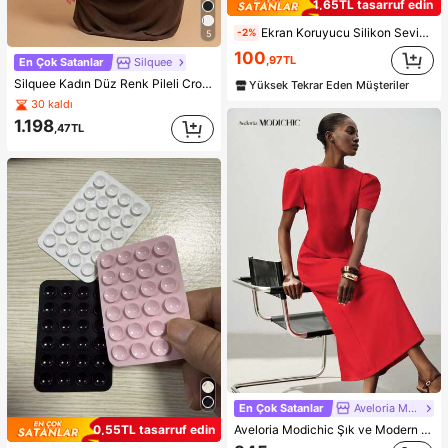
1,65TL tasarruf edin
Ekran Koruyucu Silikon Sevimli Minimalist Darbeye Dayanıklı Düz Renk Şık Yüksek Kalite Apple Şeffaf Sade Tam Gövde Parlak Telefon Kılıfı 15/15 Pro Max/15 Pro/15 Plus/11/12/13/14/16 Pro Max/XS/XR/11 Pro/11 Pro Max/12 Pro/12 Pro Max/13 Pro/13 Pro Max/7 Plus/14 Pro/14 Pro Max/14 Plus/16 Pro/16 Plus/7 Plus/8 Plus/8/SE2 ile Uyumlu Su Geçirmez Düşmeye Karşı Dayanıklı Çizilmeye Karşı Dayanıklı Doğum Günü Hediyesi Yıldönümü Profesyonel
-2%
5
100
,97TL
En Çok Satanlar
Silquee
Silquee Kadın Düz Renk Pileli Crop Üst ve Balık Etek Moda 2 Parça Takım
Yüksek Tekrar Eden Müşteriler
30 kaldı
1.198
,47TL
En Çok Satanlar
Aveloria Modichic
Aveloria Modichic Şık ve Modern Minimalist Kadın Uzun Elbise, Fransız Vintage Günlük Şehir Stili, Belden Oturtmalı Düz Kesim, Parlak Kırmızı, Polyester Karışımlı, Dökümlü ve Pürüzsüz, Yazlık, Seyahat, Parti, Resmi Ziyafet, Anneler Günü, Mezuniyet Sezonu, Tatil Kombini
0,55TL tasarruf edin