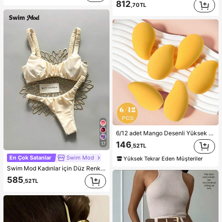
812
,70TL
6/12 adet Mango Desenli Yüksek Esneklikli Makyaj Süngeri - Lateks İçermeyen Malzeme, Yumuşak ve Cilt Dostu, Kusursuz Makyaj İçin Mükemmel, Uygun Fiyatlı, Makyaj, Oda Dekorasyonu, Makyaj Masası, Seyahat, Yatak Odası ve Daha Fazlası İçin Uygun, İdeal Makyaj Aksesuarı. Ürün Etiketleri: Makyaj Süngeri, Pudra Süngeri, Uygun Fiyatlı, Noel Hediyesi, Kozmetik, Makyaj Aletleri, Ucuz ve Kaliteli, Hediye, Kadın Hediyesi, Noel Hediyesi, Hediye Çekleri, Seyahat, Ucuz Eşyalar, Seyahat Gereçleri
146
17
,52TL
En Çok Satanlar
Swim Mod
Yüksek Tekrar Eden Müşteriler
Swim Mod Kadınlar için Düz Renk, Büzgülü, Yüksek Kesimli, Seksi Bikini Takımı, İlkbahar/Yaz
585
,52TL