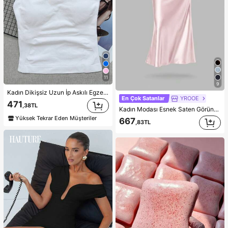
11
9
Kadın Dikişsiz Uzun İp Askılı Egzersiz Üstü, Çıkarılabilir Dolgulu Dahili Sütyenli Spor Yoga Atlet, Athleisure
En Çok Satanlar
YROOE
471
,38TL
Kadın Modası Esnek Saten Görünümlü Saten Maxi Etek, Her Mevsim İçin Uygun, Pembe Zarif Bahar
Yüksek Tekrar Eden Müşteriler
667
,83TL