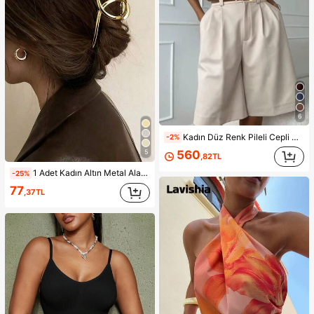
6
Kadın Düz Renk Pileli Cepli Günlük Çok Yönlü Yazlık Şort, Zahmetsiz Stil
-2%
560
5
,82TL
1 Adet Kadın Altın Metal Alaşımlı Minimalist Tek Parça Saç Tokası, Günlük Kullanım, Parti ve İşe Gidiş İçin Uygun Şık ve Zarif Aksesuar
-25%
77
,37TL