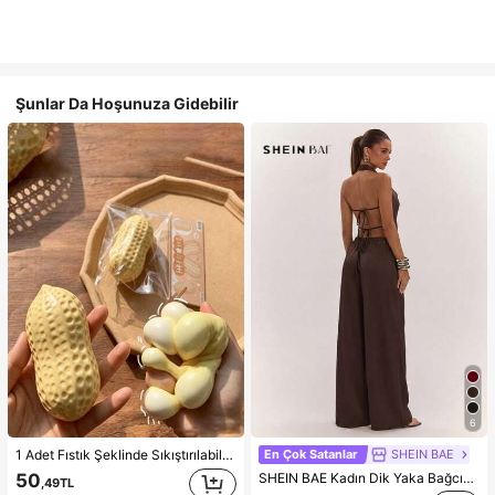
Şunlar Da Hoşunuza Gidebilir
6
En Çok Satanlar
SHEIN BAE
1 Adet Fıstık Şeklinde Sıkıştırılabilir Stres Oyuncağı, Ofis Rahatlaması ve Parti Etkileşimi İçin Uygun, Doğum Günü, Tatil ve Aile Toplantıları İçin Hediye, Stres Giderici
SHEIN BAE Kadın Dik Yaka Bağcıklı Günlük Düz Renk Moda Takımı, Randevu, Dışarı Çıkma, Günlük İşe Gidiş, Parti ve Sosyal Etkinlikler İçin Uygun
50
,49TL