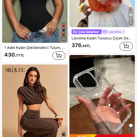
6
En Çok Satanlar
Lavishia
Lavishia Kadın Turuncu Çiçek Desenli Halter Yaka Üst, Günlük Plaj Tatil Yazlık
20
376
,44TL
1 Adet Kadın Şekillendirici Tulum, Karın Kontrolü, Bel Şekillendirici, Kalça Kaldırıcı, Dikişsiz Şekillendirici Tulum, Tanga İç Çamaşırı
430
,77TL