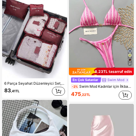
31
8,23TL tasarruf edin
En Çok Satanlar
Swim Mod
6 Parça Seyahat Düzenleyici Set, Seyahat Gereçleri, Seyahat Aksesuarları Çantası, Seyahat Çantası, İş Seyahati Çantası, Tatil Seyahati Çantası, Taşınabilir, Hafif, Yer Tasarrufu Sağlayan
Swim Mod Kadınlar için İlkbahar/Yaz Yeni Özel Kumaş Metal Detaylı V Yaka Askılı Sırtı Açık Üçgen Bikini Üstü ve Altı 2 Parça Mayo Takımı İki Parça Set Pembe Bikini Çizgili Bikini
-2%
83
,41TL
475
,22TL