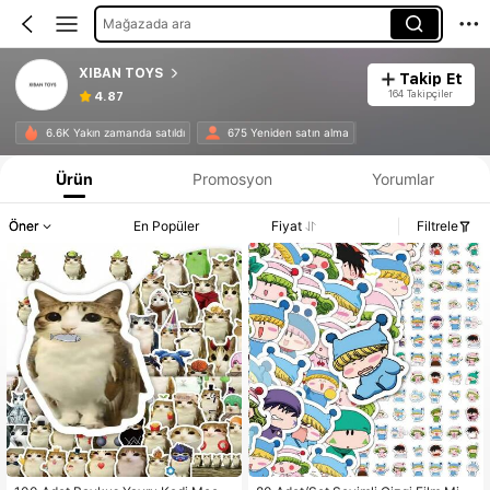
Mağazada ara
XIBAN TOYS
Takip Et
164 Takipçiler
4.87
6.6K Yakın zamanda satıldı
675 Yeniden satın alma
Ürün
Promosyon
Yorumlar
Öner
En Popüler
Fiyat
Filtrele